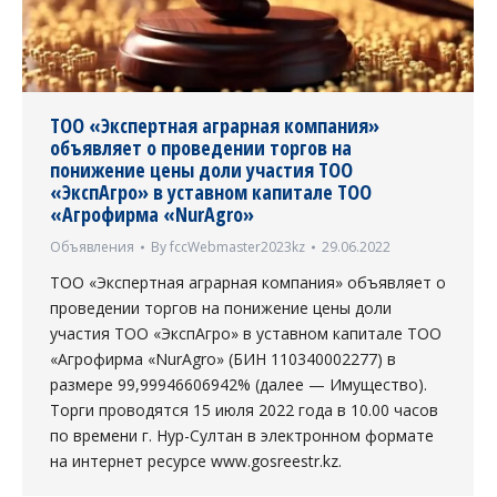
ТОО «Экспертная аграрная компания»
объявляет о проведении торгов на
понижение цены доли участия ТОО
«ЭкспАгро» в уставном капитале ТОО
«Агрофирма «NurAgro»
Объявления
By
fccWebmaster2023kz
29.06.2022
ТОО «Экспертная аграрная компания» объявляет о
проведении торгов на понижение цены доли
участия ТОО «ЭкспАгро» в уставном капитале ТОО
«Агрофирма «NurAgro» (БИН 110340002277) в
размере 99,99946606942% (далее — Имущество).
Торги проводятся 15 июля 2022 года в 10.00 часов
по времени г. Нур-Султан в электронном формате
на интернет ресурсе www.gosreestr.kz.