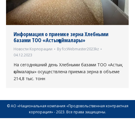
Информация о приемке зерна Хлебными
базами ТОО «Астық қоймалары»
Новости Корпорации
By
fccWebmaster2023kz
04.12.2023
На сегодняшний день Хлебными базами ТОО «Астық
қоймалары» осуществлена приемка зерна в объеме
214,8 тыс. тонн
© АО «Национальная компания «Продовольственная контрактная
корпорация» - 2023. Все права защищены.