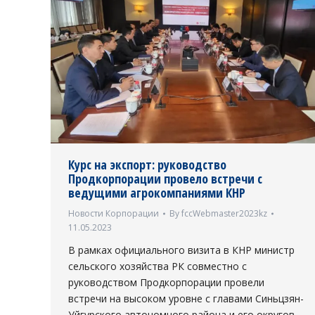
Курс на экспорт: руководство
Продкорпорации провело встречи с
ведущими агрокомпаниями КНР
Новости Корпорации
By
fccWebmaster2023kz
11.05.2023
В рамках официального визита в КНР министр
сельского хозяйства РК совместно с
руководством Продкорпорации провели
встречи на высоком уровне с главами Синьцзян-
Уйгурского автономного района и его округов,