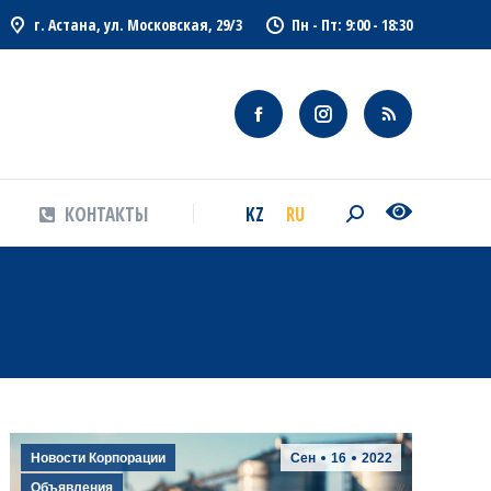
г. Астана, ул. Московская, 29/3
Пн - Пт: 9:00 - 18:30
KZ
RU
КОНТАКТЫ
Search:
KZ
RU
КОНТАКТЫ
Search:
Новости Корпорации
Сен
16
2022
Объявления