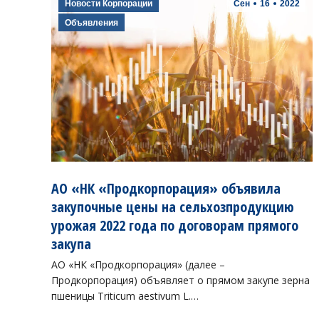
Новости Корпорации
Сен
16
2022
Объявления
АО «НК «Продкорпорация» объявила
закупочные цены на сельхозпродукцию
урожая 2022 года по договорам прямого
закупа
АО «НК «Продкорпорация» (далее –
Продкорпорация) объявляет о прямом закупе зерна
пшеницы Triticum aestivum L.…