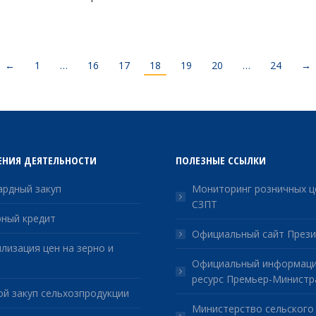
←
1
…
16
17
18
19
20
…
24
→
ЕНИЯ ДЕЯТЕЛЬНОСТИ
ПОЛЕЗНЫЕ ССЫЛКИ
рдный закуп
Мониторинг розничных ц
СЗПТ
ный кредит
Официальный сайт Прези
лизация цен на зерно и
Официальный информац
ресурс Премьер-Министр
й закуп сельхозпродукции
Министерство сельского