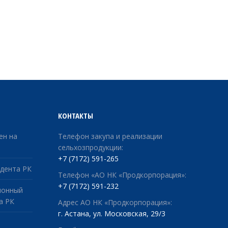
КОНТАКТЫ
ен на
Телефон закупа и реализации
сельхозпродукции:
+7 (7172) 591-265
дента РК
Телефон «АО НК «Продкорпорация»:
+7 (7172) 591-232
ионный
а РК
Адрес АО НК «Продкорпорация»:
г. Астана, ул. Московская, 29/3