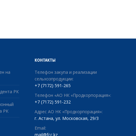
КОНТАКТЫ
ен на
Телефон закупа и реализации
сельхозпродукции:
+7 (7172) 591-265
дента РК
Телефон «АО НК «Продкорпорация»:
+7 (7172) 591-232
ионный
а РК
Адрес АО НК «Продкорпорация»:
г. Астана, ул. Московская, 29/3
Email:
mail@fcc.kz