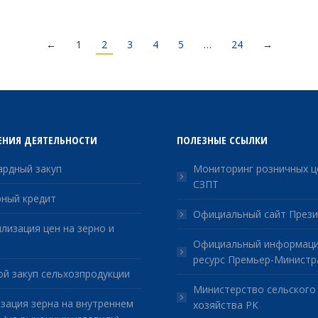
←
1
2
3
4
5
…
24
→
ЕНИЯ ДЕЯТЕЛЬНОСТИ
ПОЛЕЗНЫЕ ССЫЛКИ
рдный закуп
Мониторинг розничных ц
СЗПТ
ный кредит
Официальный сайт Прези
лизация цен на зерно и
Официальный информац
ресурс Премьер-Министр
й закуп сельхозпродукции
Министерство сельского
зация зерна на внутреннем
хозяйства РК