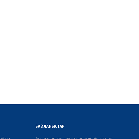
БАЙЛАНЫСТАР
сайты
Ауыл шаруашылығы өнімдерін сатып