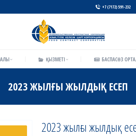
+7 (7172) 591-232
РАЛЫ
ҚЫЗМЕТІ
БАСПАСӨЗ ОРТ
РАЛЫ
ҚЫЗМЕТІ
БАСПАСӨЗ ОРТ
2023 ЖЫЛҒЫ ЖЫЛДЫҚ ЕСЕП
2023 жылғы жылдық ес