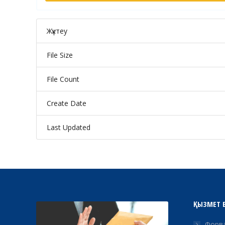
Жүктеу
File Size
File Count
Create Date
Last Updated
ҚЫЗМЕТ 
Форва