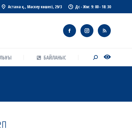
Астана қ., Мәскеу көшесі, 29/3
Дс - Жм: 9: 00 - 18: 30
АЛЫҒЫ
БАЙЛАНЫС
Search:
АЛЫҒЫ
БАЙЛАНЫС
Search:
еп