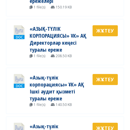
ережелері
1 file(s)
150.19 KB
«АЗЫҚ-ТҮЛІК
ЖҮКТЕУ
КОРПОРАЦИЯСЫ» ҰК» АҚ
Директорлар кеңесі
туралы ереже
1 file(s)
208.50 KB
«Азық-түлік
ЖҮКТЕУ
корпорациясы» ҰК» АҚ
Ішкі аудит қызметі
туралы ереже
1 file(s)
140.50 KB
«Азық-түлік
ЖҮКТЕУ