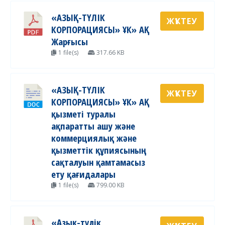
«АЗЫҚ-ТҮЛІК
ЖҮКТЕУ
КОРПОРАЦИЯСЫ» ҰК» АҚ
Жарғысы
1 file(s)
317.66 KB
«АЗЫҚ-ТҮЛІК
ЖҮКТЕУ
КОРПОРАЦИЯСЫ» ҰК» АҚ
қызметі туралы
ақпаратты ашу және
коммерциялық және
қызметтік құпиясының
сақталуын қамтамасыз
ету қағидалары
1 file(s)
799.00 KB
«Азық-түлік