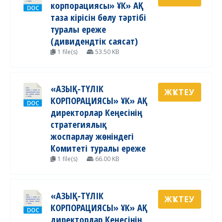
корпорациясы» ҰК» АҚ
таза кірісін бөлу тәртібі
туралы ереже
(дивидендтік саясат)
1 file(s)
53.50 KB
«АЗЫҚ-ТҮЛІК
ЖҮКТЕУ
КОРПОРАЦИЯСЫ» ҰК» АҚ
директорлар Кеңесінің
стратегиялық
жоспарлау жөніндегі
Комитеті туралы ереже
1 file(s)
66.00 KB
«АЗЫҚ-ТҮЛІК
ЖҮКТЕУ
КОРПОРАЦИЯСЫ» ҰК» АҚ
директорлар Кеңесінің