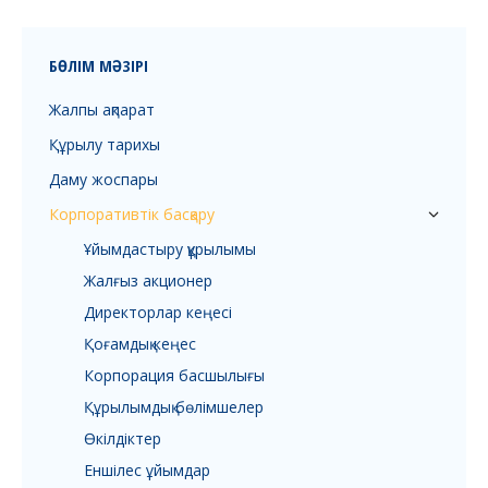
БӨЛІМ МӘЗІРІ
Жалпы ақпарат
Құрылу тарихы
Даму жоспары
Корпоративтік басқару
Ұйымдастыру құрылымы
Жалғыз акционер
Директорлар кеңесі
Қоғамдық кеңес
Корпорация басшылығы
Құрылымдық бөлімшелер
Өкілдіктер
Еншілес ұйымдар