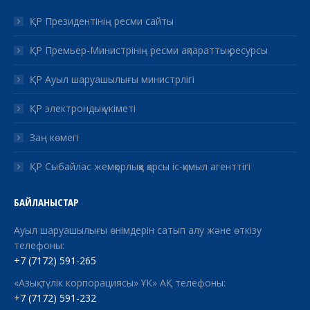
ҚР Президентінің ресми сайты
ҚР Премьер-Министрінің ресми ақпараттық ресурсы
ҚР Ауыл шаруашылығы министрлігі
ҚР электрондық үкіметі
Заң көмегі
ҚР Сыбайлас жемқорлыққа қарсы іс-қимыл агенттігі
БАЙЛАНЫСТАР
Ауыл шаруашылығы өнімдерін сатып алу және өткізу
телефоны:
+7 (7172) 591-265
«Азық-түлік корпорациясы» ҰК» АҚ телефоны:
+7 (7172) 591-232