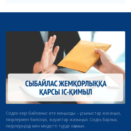
Сізден кері байланыс өте маңызды – ұсыныстар жасаңыз,
пікірлермен бөлісіңіз, жауаптар жазыңыз. Сіздің барлық
пікірлеріңізді мен міндетті түрде оқимын.