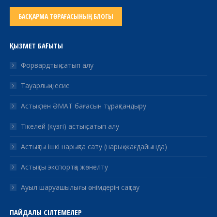
БАСҚАРМА ТӨРАҒАСЫНЫҢ БЛОГЫ
ҚЫЗМЕТ БАҒЫТЫ
Форвардтық сатып алу
Тауарлық несие
Астық пен ӘМАТ бағасын тұрақтандыру
Тікелей (күзгі) астық сатып алу
Астықты ішкі нарықта сату (нарық жағдайында)
Астықты экспортқа жөнелту
Ауыл шаруашылығы өнімдерін сақтау
ПАЙДАЛЫ СІЛТЕМЕЛЕР