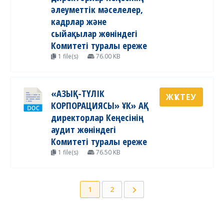
әлеуметтік мәселелер,
кадрлар және
сыйақылар жөніндегі
Комитеті туралы ереже
1 file(s)
76.00 KB
«АЗЫҚ-ТҮЛІК
ЖҮКТЕУ
КОРПОРАЦИЯСЫ» ҰК» АҚ
директорлар Кеңесінің
аудит жөніндегі
Комитеті туралы ереже
1 file(s)
76.50 KB
1
2