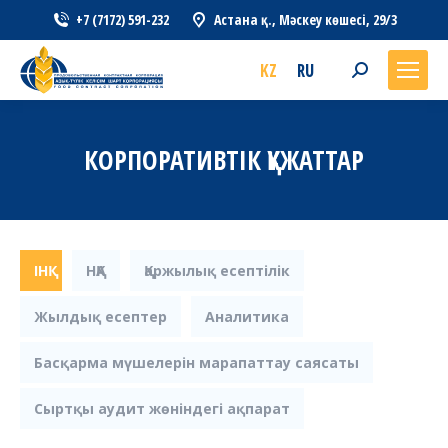
+7 (7172) 591-232
Астана қ., Мәскеу көшесі, 29/3
KZ
RU
Search:
КОРПОРАТИВТІК ҚҰЖАТТАР
ІНҚ
НҚА
Қаржылық есептілік
Жылдық есептер
Аналитика
Басқарма мүшелерін марапаттау саясаты
Сыртқы аудит жөніндегі ақпарат