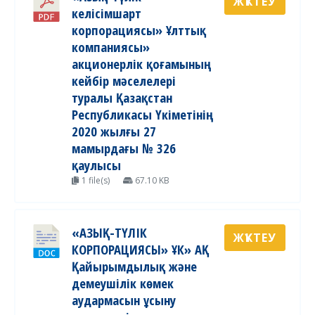
ЖҮКТЕУ
келісімшарт
корпорациясы» Ұлттық
компаниясы»
акционерлік қоғамының
кейбір мәселелері
туралы Қазақстан
Республикасы Үкіметінің
2020 жылғы 27
мамырдағы № 326
қаулысы
1 file(s)
67.10 KB
«АЗЫҚ-ТҮЛІК
ЖҮКТЕУ
КОРПОРАЦИЯСЫ» ҰК» АҚ
Қайырымдылық және
демеушілік көмек
аудармасын ұсыну