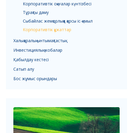
Корпоративтік оқиғалар күнтізбесі
Тұрақты даму
Сыбайлас жемқорлыққа қарсы іс-қимыл
Корпоративтік құжаттар
Халықаралық ынтымақтастық
Инвестициялық жобалар
Қабылдау кестесі
Сатып алу
Бос жұмыс орындары