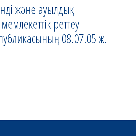
енді және ауылдық
мемлекеттік реттеу
публикасының 08.07.05 ж.