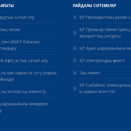
БАҒЫТЫ
ПАЙДАЛЫ СІЛТЕМЕЛЕР
рдтық сатып алу
ҚР Президентінің ресми 
лық несие
ҚР Премьер-Министрінің
ақпараттық ресурсы
 пен ӘМАТ бағасын
тандыру
ҚР Ауыл шаруашылығы ми
й (күзгі) астық сатып алу
ҚР электрондық үкіметі
ты ішкі нарықта сату (нарық
Заң көмегі
йында)
ҚР Сыбайлас жемқорлық
ты экспортқа жөнелту
іс-қимыл агенттігі
шаруашылығы өнімдерін
у