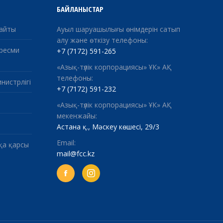
БАЙЛАНЫСТАР
сайты
Ауыл шаруашылығы өнімдерін сатып
алу және өткізу телефоны:
 ресми
+7 (7172) 591-265
«Азық-түлік корпорациясы» ҰК» АҚ
телефоны:
нистрлігі
+7 (7172) 591-232
«Азық-түлік корпорациясы» ҰК» АҚ
мекенжайы:
Астана қ., Мәскеу көшесі, 29/3
Email:
қа қарсы
mail@fcc.kz
Facebook