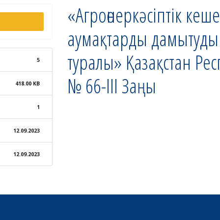
«Агроөнеркәсіптік кеш
аумақтарды дамытуды 
туралы» Қазақстан Рес
5
№ 66-III Заңы
418.00 KB
1
12.09.2023
12.09.2023