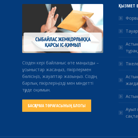
ҚЫЗМЕТ 
Форва
Тауар
Астық
тұрақ
Сізден кері байланыс өте маңызды –
Тікеле
ұсыныстар жасаңыз, пікірлермен
бөлісіңіз, жауаптар жазыңыз. Сіздің
Астық
барлық пікірлеріңізді мен міндетті
жағда
түрде оқимын.
Астық
БАСҚАРМА ТӨРАҒАСЫНЫҢ БЛОГЫ
Ауыл 
сақта