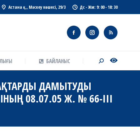
Астана қ., Мәскеу көшесі, 29/3
Дс - Жм: 9: 00 - 18: 30
АЛЫҒЫ
БАЙЛАНЫС
Search:
АЛЫҒЫ
БАЙЛАНЫС
Search:
МАҚТАРДЫ ДАМЫТУДЫ
ЫҢ 08.07.05 Ж. № 66-III