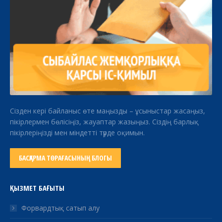
Сізден кері байланыс өте маңызды – ұсыныстар жасаңыз,
пікірлермен бөлісіңіз, жауаптар жазыңыз. Сіздің барлық
пікірлеріңізді мен міндетті түрде оқимын.
БАСҚАРМА ТӨРАҒАСЫНЫҢ БЛОГЫ
ҚЫЗМЕТ БАҒЫТЫ
Форвардтық сатып алу