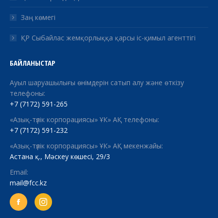
Заң көмегі
ҚР Сыбайлас жемқорлыққа қарсы іс-қимыл агенттігі
БАЙЛАНЫСТАР
Ауыл шаруашылығы өнімдерін сатып алу және өткізу
телефоны:
+7 (7172) 591-265
«Азық-түлік корпорациясы» ҰК» АҚ телефоны:
+7 (7172) 591-232
«Азық-түлік корпорациясы» ҰК» АҚ мекенжайы:
Астана қ., Мәскеу көшесі, 29/3
Email:
mail@fcc.kz
Facebook