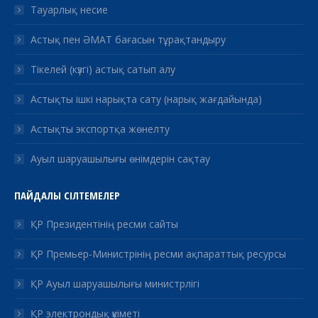
Тауарлық несие
Астық пен ӘМАТ бағасын тұрақтандыру
Тікелей (күзгі) астық сатып алу
Астықты ішкі нарықта сату (нарық жағдайында)
Астықты экспортқа жөнелту
Ауыл шаруашылығы өнімдерін сақтау
ПАЙДАЛЫ СІЛТЕМЕЛЕР
ҚР Президентінің ресми сайты
ҚР Премьер-Министрінің ресми ақпараттық ресурсы
ҚР Ауыл шаруашылығы министрлігі
ҚР электрондық үкіметі