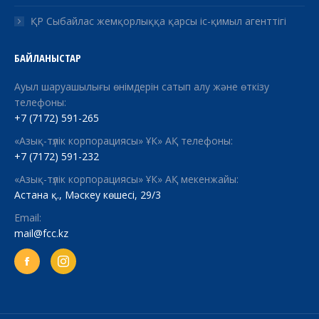
ҚР Сыбайлас жемқорлыққа қарсы іс-қимыл агенттігі
БАЙЛАНЫСТАР
Ауыл шаруашылығы өнімдерін сатып алу және өткізу
телефоны:
+7 (7172) 591-265
«Азық-түлік корпорациясы» ҰК» АҚ телефоны:
+7 (7172) 591-232
«Азық-түлік корпорациясы» ҰК» АҚ мекенжайы:
Астана қ., Мәскеу көшесі, 29/3
Email:
mail@fcc.kz
Facebook