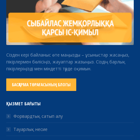
Сізден кері байланыс өте маңызды – ұсыныстар жасаңыз,
пікірлермен бөлісіңіз, жауаптар жазыңыз. Сіздің барлық
пікірлеріңізді мен міндетті түрде оқимын.
БАСҚАРМА ТӨРАҒАСЫНЫҢ БЛОГЫ
ҚЫЗМЕТ БАҒЫТЫ
Форвардтық сатып алу
Тауарлық несие