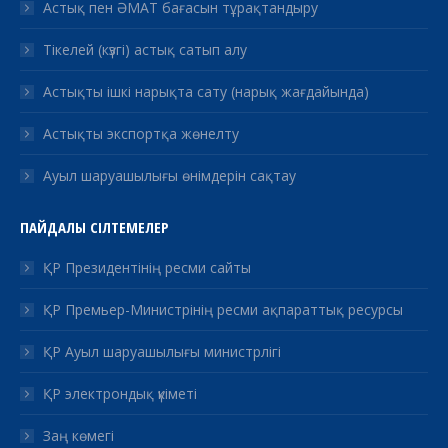
Астық пен ӘМАТ бағасын тұрақтандыру
Тікелей (күзгі) астық сатып алу
Астықты ішкі нарықта сату (нарық жағдайында)
Астықты экспортқа жөнелту
Ауыл шаруашылығы өнімдерін сақтау
ПАЙДАЛЫ СІЛТЕМЕЛЕР
ҚР Президентінің ресми сайты
ҚР Премьер-Министрінің ресми ақпараттық ресурсы
ҚР Ауыл шаруашылығы министрлігі
ҚР электрондық үкіметі
Заң көмегі