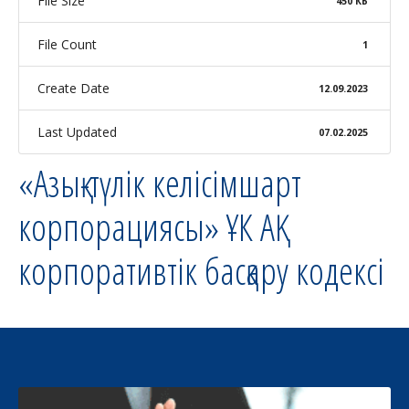
File Size
450 КБ
File Count
1
Create Date
12.09.2023
Last Updated
07.02.2025
«Азық-түлік келісімшарт
корпорациясы» ҰК АҚ
корпоративтік басқару кодексі