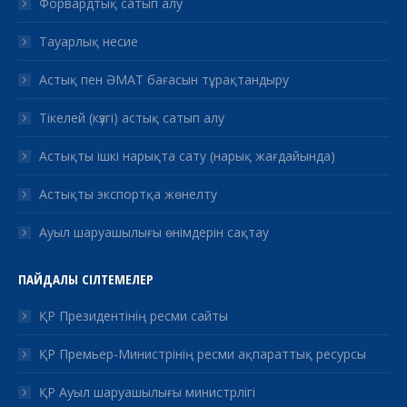
Форвардтық сатып алу
Тауарлық несие
Астық пен ӘМАТ бағасын тұрақтандыру
Тікелей (күзгі) астық сатып алу
Астықты ішкі нарықта сату (нарық жағдайында)
Астықты экспортқа жөнелту
Ауыл шаруашылығы өнімдерін сақтау
ПАЙДАЛЫ СІЛТЕМЕЛЕР
ҚР Президентінің ресми сайты
ҚР Премьер-Министрінің ресми ақпараттық ресурсы
ҚР Ауыл шаруашылығы министрлігі