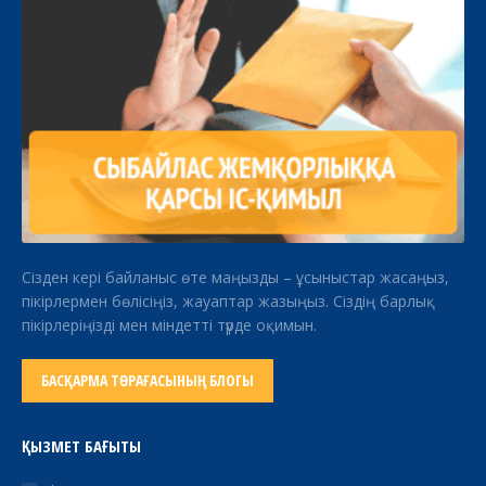
Сізден кері байланыс өте маңызды – ұсыныстар жасаңыз,
пікірлермен бөлісіңіз, жауаптар жазыңыз. Сіздің барлық
пікірлеріңізді мен міндетті түрде оқимын.
БАСҚАРМА ТӨРАҒАСЫНЫҢ БЛОГЫ
ҚЫЗМЕТ БАҒЫТЫ