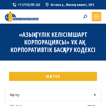
+7 (7172) 591-232
Астана қ., Мәскеу көшесі, 29/3
Search:
«АЗЫҚ-ТҮЛІК КЕЛІСІМШАРТ
КОРПОРАЦИЯСЫ» ҰК АҚ
КОРПОРАТИВТІК БАСҚАРУ КОДЕКСІ
ЖҮКТЕУ
Жүктеу
9