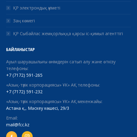
ҚР электрондық үкіметі
Заң көмегі
ҚР Сыбайлас жемқорлыққа қарсы іс-қимыл агенттігі
БАЙЛАНЫСТАР
Ауыл шаруашылығы өнімдерін сатып алу және өткізу
телефоны:
+7 (7172) 591-265
«Азық-түлік корпорациясы» ҰК» АҚ телефоны:
+7 (7172) 591-232
«Азық-түлік корпорациясы» ҰК» АҚ мекенжайы:
Астана қ., Мәскеу көшесі, 29/3
Email:
mail@fcc.kz