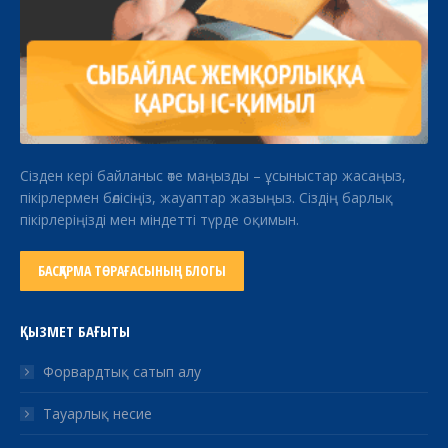
Сізден кері байланыс өте маңызды – ұсыныстар жасаңыз,
пікірлермен бөлісіңіз, жауаптар жазыңыз. Сіздің барлық
пікірлеріңізді мен міндетті түрде оқимын.
БАСҚАРМА ТӨРАҒАСЫНЫҢ БЛОГЫ
ҚЫЗМЕТ БАҒЫТЫ
Форвардтық сатып алу
Тауарлық несие