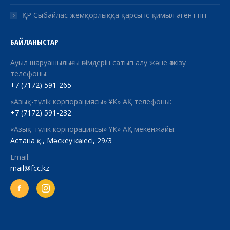
ҚР Сыбайлас жемқорлыққа қарсы іс-қимыл агенттігі
БАЙЛАНЫСТАР
Ауыл шаруашылығы өнімдерін сатып алу және өткізу
телефоны:
+7 (7172) 591-265
«Азық-түлік корпорациясы» ҰК» АҚ телефоны:
+7 (7172) 591-232
«Азық-түлік корпорациясы» ҰК» АҚ мекенжайы:
Астана қ., Мәскеу көшесі, 29/3
Email:
mail@fcc.kz
Facebook