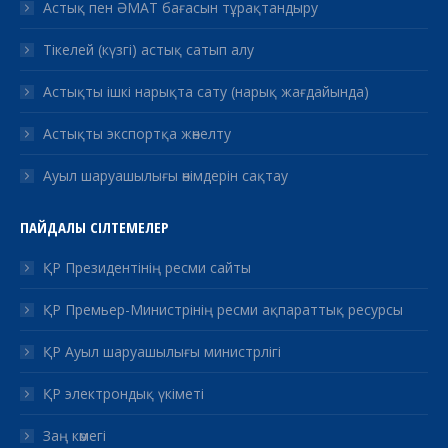
Астық пен ӘМАТ бағасын тұрақтандыру
Тікелей (күзгі) астық сатып алу
Астықты ішкі нарықта сату (нарық жағдайында)
Астықты экспортқа жөнелту
Ауыл шаруашылығы өнімдерін сақтау
ПАЙДАЛЫ СІЛТЕМЕЛЕР
ҚР Президентінің ресми сайты
ҚР Премьер-Министрінің ресми ақпараттық ресурсы
ҚР Ауыл шаруашылығы министрлігі
ҚР электрондық үкіметі
Заң көмегі