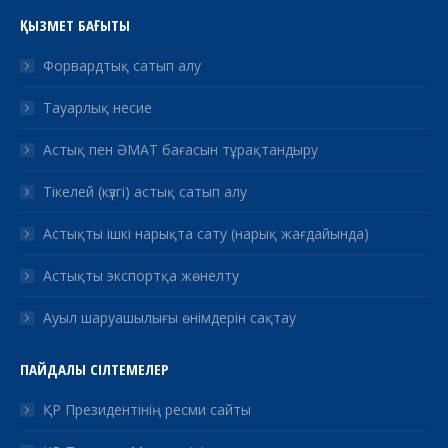
ҚЫЗМЕТ БАҒЫТЫ
Форвардтық сатып алу
Тауарлық несие
Астық пен ӘМАТ бағасын тұрақтандыру
Тікелей (күзгі) астық сатып алу
Астықты ішкі нарықта сату (нарық жағдайында)
Астықты экспортқа жөнелту
Ауыл шаруашылығы өнімдерін сақтау
ПАЙДАЛЫ СІЛТЕМЕЛЕР
ҚР Президентінің ресми сайты