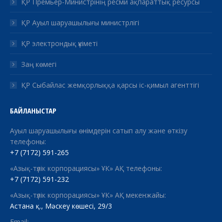
ҚР Премьер-Министрінің ресми ақпараттық ресурсы
ҚР Ауыл шаруашылығы министрлігі
ҚР электрондық үкіметі
Заң көмегі
ҚР Сыбайлас жемқорлыққа қарсы іс-қимыл агенттігі
БАЙЛАНЫСТАР
Ауыл шаруашылығы өнімдерін сатып алу және өткізу
телефоны:
+7 (7172) 591-265
«Азық-түлік корпорациясы» ҰК» АҚ телефоны:
+7 (7172) 591-232
«Азық-түлік корпорациясы» ҰК» АҚ мекенжайы:
Астана қ., Мәскеу көшесі, 29/3
Email: