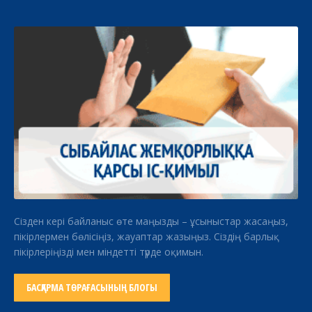
Сізден кері байланыс өте маңызды – ұсыныстар жасаңыз,
пікірлермен бөлісіңіз, жауаптар жазыңыз. Сіздің барлық
пікірлеріңізді мен міндетті түрде оқимын.
БАСҚАРМА ТӨРАҒАСЫНЫҢ БЛОГЫ