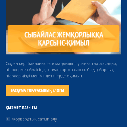
Сізден кері байланыс өте маңызды – ұсыныстар жасаңыз,
пікірлермен бөлісіңіз, жауаптар жазыңыз. Сіздің барлық
пікірлеріңізді мен міндетті түрде оқимын.
БАСҚАРМА ТӨРАҒАСЫНЫҢ БЛОГЫ
ҚЫЗМЕТ БАҒЫТЫ
Форвардтық сатып алу