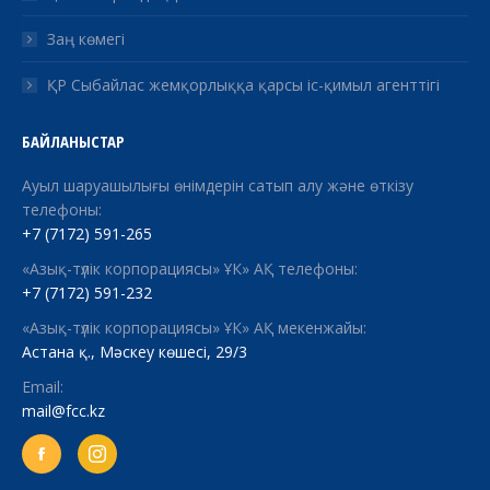
Заң көмегі
ҚР Сыбайлас жемқорлыққа қарсы іс-қимыл агенттігі
БАЙЛАНЫСТАР
Ауыл шаруашылығы өнімдерін сатып алу және өткізу
телефоны:
+7 (7172) 591-265
«Азық-түлік корпорациясы» ҰК» АҚ телефоны:
+7 (7172) 591-232
«Азық-түлік корпорациясы» ҰК» АҚ мекенжайы:
Астана қ., Мәскеу көшесі, 29/3
Email:
mail@fcc.kz
Facebook