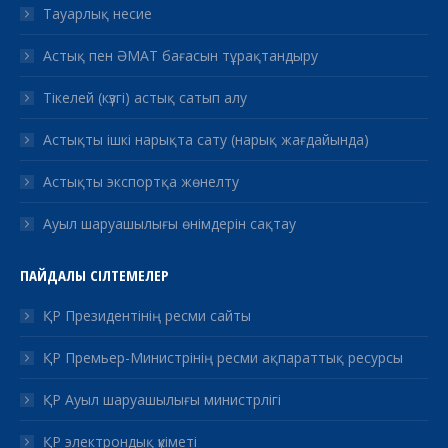
Тауарлық несие
Астық пен ӘМАТ бағасын тұрақтандыру
Тікелей (күзгі) астық сатып алу
Астықты ішкі нарықта сату (нарық жағдайында)
Астықты экспортқа жөнелту
Ауыл шаруашылығы өнімдерін сақтау
ПАЙДАЛЫ СІЛТЕМЕЛЕР
ҚР Президентінің ресми сайты
ҚР Премьер-Министрінің ресми ақпараттық ресурсы
ҚР Ауыл шаруашылығы министрлігі
ҚР электрондық үкіметі