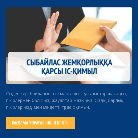
Сізден кері байланыс өте маңызды – ұсыныстар жасаңыз,
пікірлермен бөлісіңіз, жауаптар жазыңыз. Сіздің барлық
пікірлеріңізді мен міндетті түрде оқимын.
БАСҚАРМА ТӨРАҒАСЫНЫҢ БЛОГЫ