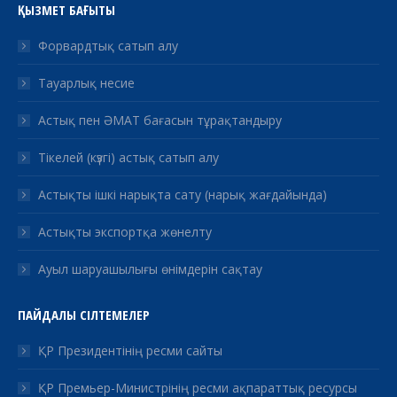
ҚЫЗМЕТ БАҒЫТЫ
Форвардтық сатып алу
Тауарлық несие
Астық пен ӘМАТ бағасын тұрақтандыру
Тікелей (күзгі) астық сатып алу
Астықты ішкі нарықта сату (нарық жағдайында)
Астықты экспортқа жөнелту
Ауыл шаруашылығы өнімдерін сақтау
ПАЙДАЛЫ СІЛТЕМЕЛЕР
ҚР Президентінің ресми сайты
ҚР Премьер-Министрінің ресми ақпараттық ресурсы