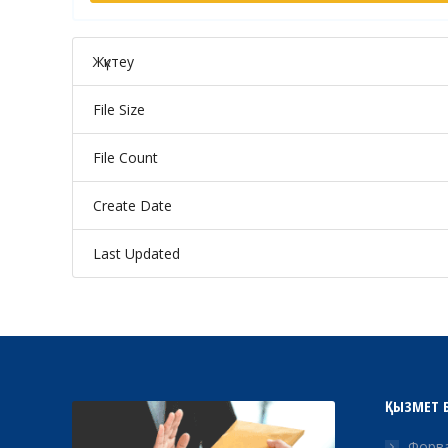
Жүктеу
File Size
File Count
Create Date
Last Updated
ҚЫЗМЕТ 
Форва