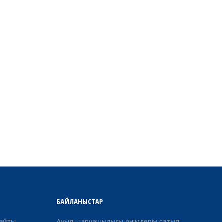
БАЙЛАНЫСТАР
сайты
Ауыл шаруашылығы өнімдерін сатып