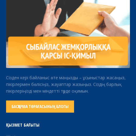
Сізден кері байланыс өте маңызды – ұсыныстар жасаңыз,
пікірлермен бөлісіңіз, жауаптар жазыңыз. Сіздің барлық
пікірлеріңізді мен міндетті түрде оқимын.
БАСҚАРМА ТӨРАҒАСЫНЫҢ БЛОГЫ
ҚЫЗМЕТ БАҒЫТЫ