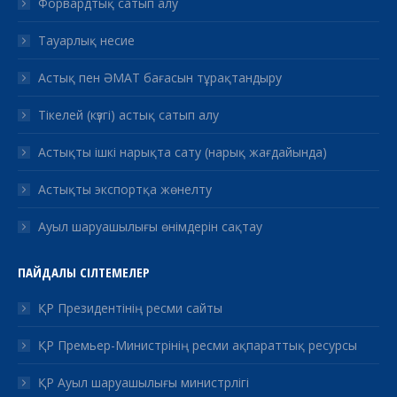
Форвардтық сатып алу
Тауарлық несие
Астық пен ӘМАТ бағасын тұрақтандыру
Тікелей (күзгі) астық сатып алу
Астықты ішкі нарықта сату (нарық жағдайында)
Астықты экспортқа жөнелту
Ауыл шаруашылығы өнімдерін сақтау
ПАЙДАЛЫ СІЛТЕМЕЛЕР
ҚР Президентінің ресми сайты
ҚР Премьер-Министрінің ресми ақпараттық ресурсы
ҚР Ауыл шаруашылығы министрлігі