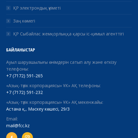
ҚР электрондық үкіметі
Заң көмегі
ҚР Сыбайлас жемқорлыққа қарсы іс-қимыл агенттігі
БАЙЛАНЫСТАР
Ауыл шаруашылығы өнімдерін сатып алу және өткізу
телефоны:
+7 (7172) 591-265
«Азық-түлік корпорациясы» ҰК» АҚ телефоны:
+7 (7172) 591-232
«Азық-түлік корпорациясы» ҰК» АҚ мекенжайы:
Астана қ., Мәскеу көшесі, 29/3
Email:
mail@fcc.kz