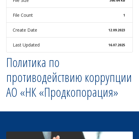
File Size
360.64 KB
File Count
1
Create Date
12.09.2023
Last Updated
16.07.2025
Политика по
противодействию коррупции
АО «НК «Продкопорация»