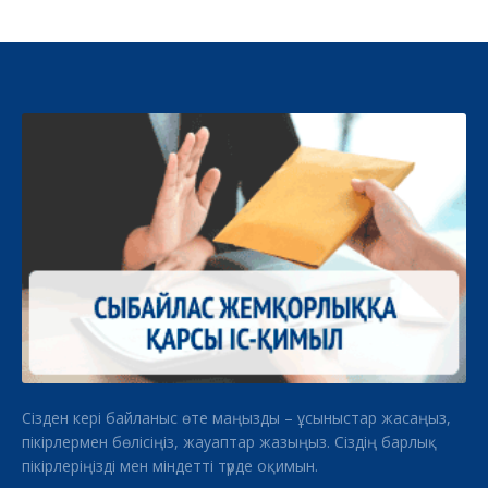
Сізден кері байланыс өте маңызды – ұсыныстар жасаңыз,
пікірлермен бөлісіңіз, жауаптар жазыңыз. Сіздің барлық
пікірлеріңізді мен міндетті түрде оқимын.