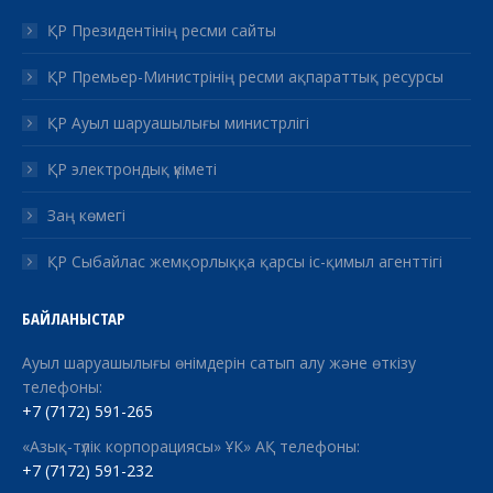
ҚР Президентінің ресми сайты
ҚР Премьер-Министрінің ресми ақпараттық ресурсы
ҚР Ауыл шаруашылығы министрлігі
ҚР электрондық үкіметі
Заң көмегі
ҚР Сыбайлас жемқорлыққа қарсы іс-қимыл агенттігі
БАЙЛАНЫСТАР
Ауыл шаруашылығы өнімдерін сатып алу және өткізу
телефоны:
+7 (7172) 591-265
«Азық-түлік корпорациясы» ҰК» АҚ телефоны:
+7 (7172) 591-232