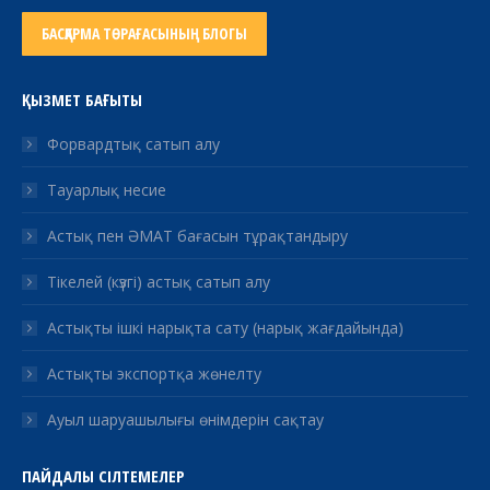
БАСҚАРМА ТӨРАҒАСЫНЫҢ БЛОГЫ
ҚЫЗМЕТ БАҒЫТЫ
Форвардтық сатып алу
Тауарлық несие
Астық пен ӘМАТ бағасын тұрақтандыру
Тікелей (күзгі) астық сатып алу
Астықты ішкі нарықта сату (нарық жағдайында)
Астықты экспортқа жөнелту
Ауыл шаруашылығы өнімдерін сақтау
ПАЙДАЛЫ СІЛТЕМЕЛЕР