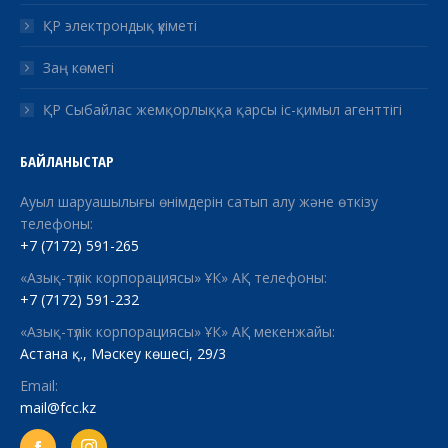
ҚР электрондық үкіметі
Заң көмегі
ҚР Сыбайлас жемқорлыққа қарсы іс-қимыл агенттігі
БАЙЛАНЫСТАР
Ауыл шаруашылығы өнімдерін сатып алу және өткізу
телефоны:
+7 (7172) 591-265
«Азық-түлік корпорациясы» ҰК» АҚ телефоны:
+7 (7172) 591-232
«Азық-түлік корпорациясы» ҰК» АҚ мекенжайы:
Астана қ., Мәскеу көшесі, 29/3
Email:
mail@fcc.kz