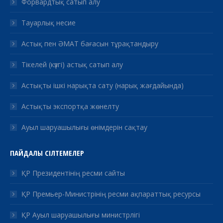
Форвардтық сатып алу
Тауарлық несие
Астық пен ӘМАТ бағасын тұрақтандыру
Тікелей (күзгі) астық сатып алу
Астықты ішкі нарықта сату (нарық жағдайында)
Астықты экспортқа жөнелту
Ауыл шаруашылығы өнімдерін сақтау
ПАЙДАЛЫ СІЛТЕМЕЛЕР
ҚР Президентінің ресми сайты
ҚР Премьер-Министрінің ресми ақпараттық ресурсы
ҚР Ауыл шаруашылығы министрлігі