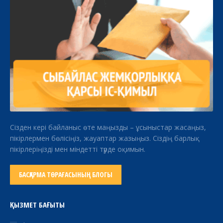
Сізден кері байланыс өте маңызды – ұсыныстар жасаңыз,
пікірлермен бөлісіңіз, жауаптар жазыңыз. Сіздің барлық
пікірлеріңізді мен міндетті түрде оқимын.
БАСҚАРМА ТӨРАҒАСЫНЫҢ БЛОГЫ
ҚЫЗМЕТ БАҒЫТЫ