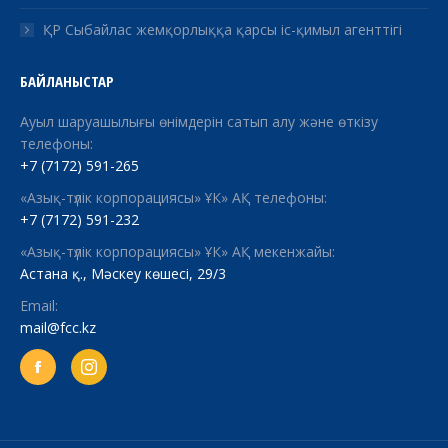
ҚР Сыбайлас жемқорлыққа қарсы іс-қимыл агенттігі
БАЙЛАНЫСТАР
Ауыл шаруашылығы өнімдерін сатып алу және өткізу
телефоны:
+7 (7172) 591-265
«Азық-түлік корпорациясы» ҰК» АҚ телефоны:
+7 (7172) 591-232
«Азық-түлік корпорациясы» ҰК» АҚ мекенжайы:
Астана қ., Мәскеу көшесі, 29/3
Email:
mail@fcc.kz
Facebook