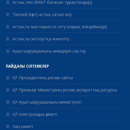
Астық пен ӘМАТ бағасын тұрақтандыру
Тікелей (күзгі) астық сатып алу
Астықты ішкі нарықта сату (нарық жағдайында)
Астықты экспортқа жөнелту
Ауыл шаруашылығы өнімдерін сақтау
ПАЙДАЛЫ СІЛТЕМЕЛЕР
ҚР Президентінің ресми сайты
ҚР Премьер-Министрінің ресми ақпараттық ресурсы
ҚР Ауыл шаруашылығы министрлігі
ҚР электрондық үкіметі
Заң көмегі