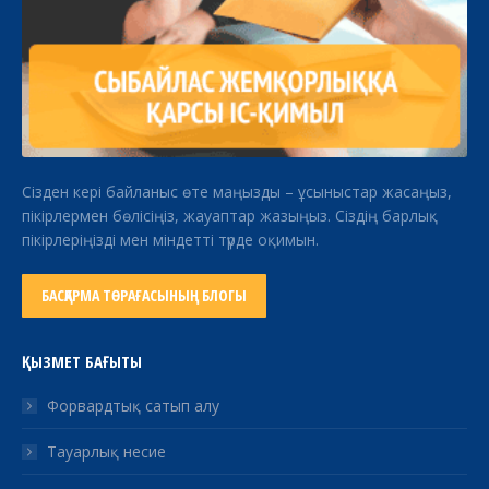
Сізден кері байланыс өте маңызды – ұсыныстар жасаңыз,
пікірлермен бөлісіңіз, жауаптар жазыңыз. Сіздің барлық
пікірлеріңізді мен міндетті түрде оқимын.
БАСҚАРМА ТӨРАҒАСЫНЫҢ БЛОГЫ
ҚЫЗМЕТ БАҒЫТЫ
Форвардтық сатып алу
Тауарлық несие