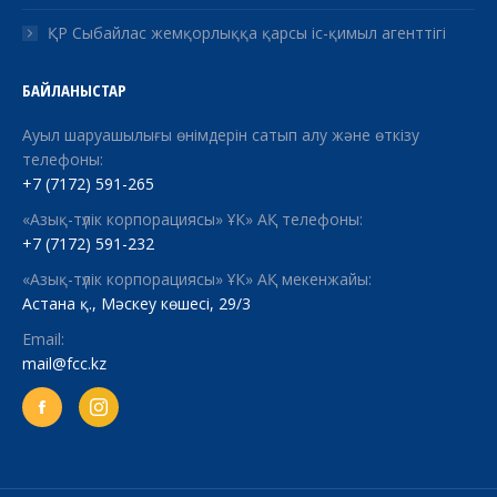
ҚР Сыбайлас жемқорлыққа қарсы іс-қимыл агенттігі
БАЙЛАНЫСТАР
Ауыл шаруашылығы өнімдерін сатып алу және өткізу
телефоны:
+7 (7172) 591-265
«Азық-түлік корпорациясы» ҰК» АҚ телефоны:
+7 (7172) 591-232
«Азық-түлік корпорациясы» ҰК» АҚ мекенжайы:
Астана қ., Мәскеу көшесі, 29/3
Email:
mail@fcc.kz
Facebook