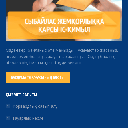
Сізден кері байланыс өте маңызды – ұсыныстар жасаңыз,
пікірлермен бөлісіңіз, жауаптар жазыңыз. Сіздің барлық
пікірлеріңізді мен міндетті түрде оқимын.
БАСҚАРМА ТӨРАҒАСЫНЫҢ БЛОГЫ
ҚЫЗМЕТ БАҒЫТЫ
Форвардтық сатып алу
Тауарлық несие