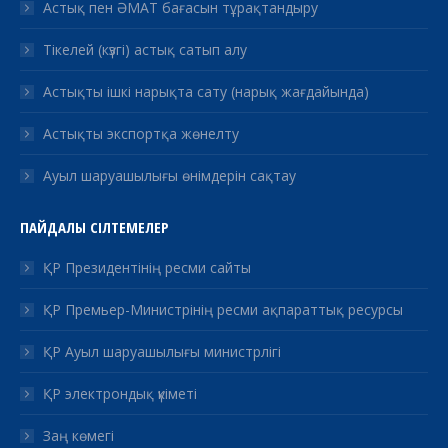
Астық пен ӘМАТ бағасын тұрақтандыру
Тікелей (күзгі) астық сатып алу
Астықты ішкі нарықта сату (нарық жағдайында)
Астықты экспортқа жөнелту
Ауыл шаруашылығы өнімдерін сақтау
ПАЙДАЛЫ СІЛТЕМЕЛЕР
ҚР Президентінің ресми сайты
ҚР Премьер-Министрінің ресми ақпараттық ресурсы
ҚР Ауыл шаруашылығы министрлігі
ҚР электрондық үкіметі
Заң көмегі