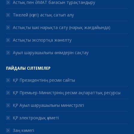
Астық пен ӘМАТ бағасын тұрақтандыру
Тікелей (күзгі) астық сатып алу
Астықты ішкі нарықта сату (нарық жағдайында)
Астықты экспортқа жөнелту
Ауыл шаруашылығы өнімдерін сақтау
ПАЙДАЛЫ СІЛТЕМЕЛЕР
ҚР Президентінің ресми сайты
ҚР Премьер-Министрінің ресми ақпараттық ресурсы
ҚР Ауыл шаруашылығы министрлігі
ҚР электрондық үкіметі
Заң көмегі