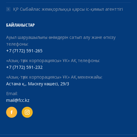
ҚР Сыбайлас жемқорлыққа қарсы іс-қимыл агенттігі
БАЙЛАНЫСТАР
Ауыл шаруашылығы өнімдерін сатып алу және өткізу
телефоны:
+7 (7172) 591-265
«Азық-түлік корпорациясы» ҰК» АҚ телефоны:
+7 (7172) 591-232
«Азық-түлік корпорациясы» ҰК» АҚ мекенжайы:
Астана қ., Мәскеу көшесі, 29/3
Email:
mail@fcc.kz
Facebook