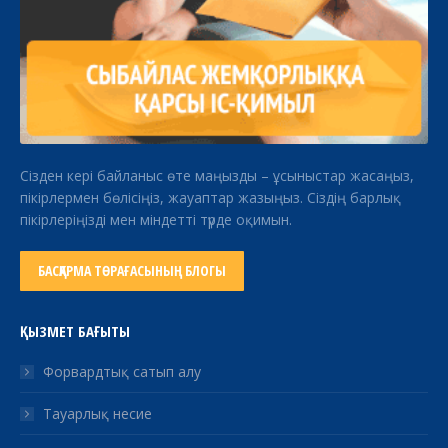
Сізден кері байланыс өте маңызды – ұсыныстар жасаңыз,
пікірлермен бөлісіңіз, жауаптар жазыңыз. Сіздің барлық
пікірлеріңізді мен міндетті түрде оқимын.
БАСҚАРМА ТӨРАҒАСЫНЫҢ БЛОГЫ
ҚЫЗМЕТ БАҒЫТЫ
Форвардтық сатып алу
Тауарлық несие