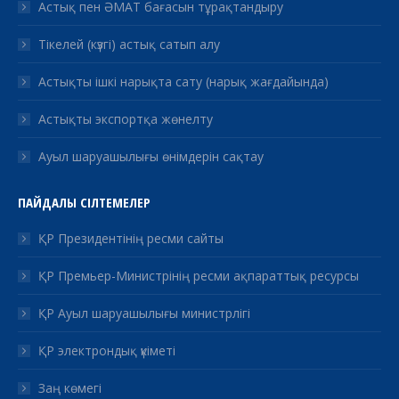
Астық пен ӘМАТ бағасын тұрақтандыру
Тікелей (күзгі) астық сатып алу
Астықты ішкі нарықта сату (нарық жағдайында)
Астықты экспортқа жөнелту
Ауыл шаруашылығы өнімдерін сақтау
ПАЙДАЛЫ СІЛТЕМЕЛЕР
ҚР Президентінің ресми сайты
ҚР Премьер-Министрінің ресми ақпараттық ресурсы
ҚР Ауыл шаруашылығы министрлігі
ҚР электрондық үкіметі
Заң көмегі