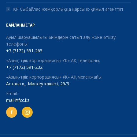
ҚР Сыбайлас жемқорлыққа қарсы іс-қимыл агенттігі
БАЙЛАНЫСТАР
Ауыл шаруашылығы өнімдерін сатып алу және өткізу
телефоны:
+7 (7172) 591-265
«Азық-түлік корпорациясы» ҰК» АҚ телефоны:
+7 (7172) 591-232
«Азық-түлік корпорациясы» ҰК» АҚ мекенжайы:
Астана қ., Мәскеу көшесі, 29/3
Email:
mail@fcc.kz
Facebook