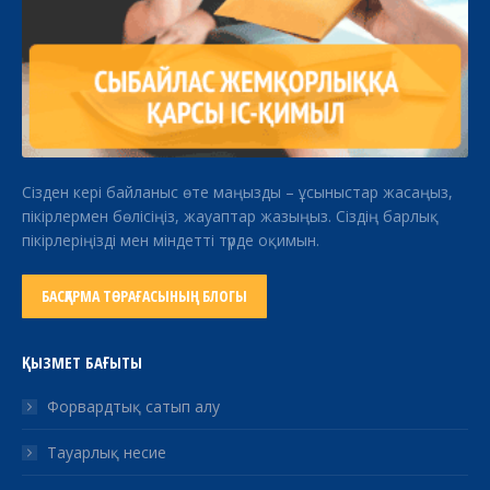
Сізден кері байланыс өте маңызды – ұсыныстар жасаңыз,
пікірлермен бөлісіңіз, жауаптар жазыңыз. Сіздің барлық
пікірлеріңізді мен міндетті түрде оқимын.
БАСҚАРМА ТӨРАҒАСЫНЫҢ БЛОГЫ
ҚЫЗМЕТ БАҒЫТЫ
Форвардтық сатып алу
Тауарлық несие