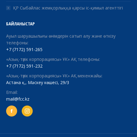
ҚР Сыбайлас жемқорлыққа қарсы іс-қимыл агенттігі
БАЙЛАНЫСТАР
Ауыл шаруашылығы өнімдерін сатып алу және өткізу
телефоны:
+7 (7172) 591-265
«Азық-түлік корпорациясы» ҰК» АҚ телефоны:
+7 (7172) 591-232
«Азық-түлік корпорациясы» ҰК» АҚ мекенжайы:
Астана қ., Мәскеу көшесі, 29/3
Email:
mail@fcc.kz
Facebook