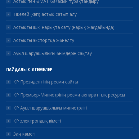
Астық пен ӘМАТ бағасын тұрақтандыру
Тікелей (күзгі) астық сатып алу
Астықты ішкі нарықта сату (нарық жағдайында)
Астықты экспортқа жөнелту
Ауыл шаруашылығы өнімдерін сақтау
ПАЙДАЛЫ СІЛТЕМЕЛЕР
ҚР Президентінің ресми сайты
ҚР Премьер-Министрінің ресми ақпараттық ресурсы
ҚР Ауыл шаруашылығы министрлігі
ҚР электрондық үкіметі
Заң көмегі