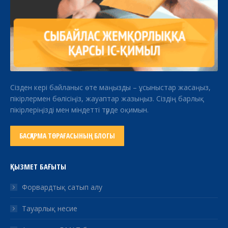
Сізден кері байланыс өте маңызды – ұсыныстар жасаңыз,
пікірлермен бөлісіңіз, жауаптар жазыңыз. Сіздің барлық
пікірлеріңізді мен міндетті түрде оқимын.
БАСҚАРМА ТӨРАҒАСЫНЫҢ БЛОГЫ
ҚЫЗМЕТ БАҒЫТЫ
Форвардтық сатып алу
Тауарлық несие