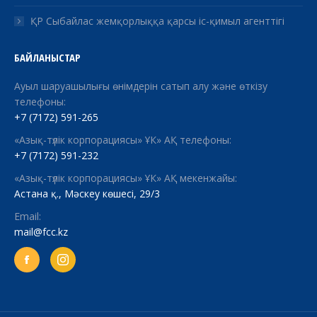
ҚР Сыбайлас жемқорлыққа қарсы іс-қимыл агенттігі
БАЙЛАНЫСТАР
Ауыл шаруашылығы өнімдерін сатып алу және өткізу
телефоны:
+7 (7172) 591-265
«Азық-түлік корпорациясы» ҰК» АҚ телефоны:
+7 (7172) 591-232
«Азық-түлік корпорациясы» ҰК» АҚ мекенжайы:
Астана қ., Мәскеу көшесі, 29/3
Email:
mail@fcc.kz
Facebook