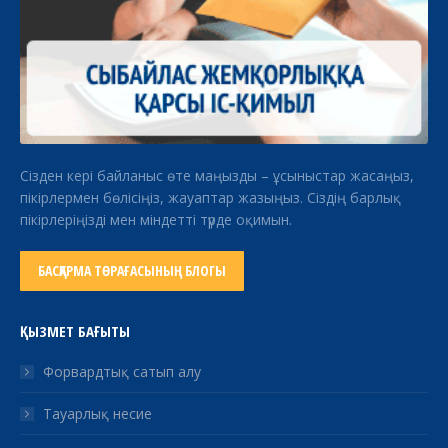
Сізден кері байланыс өте маңызды – ұсыныстар жасаңыз,
пікірлермен бөлісіңіз, жауаптар жазыңыз. Сіздің барлық
пікірлеріңізді мен міндетті түрде оқимын.
БАСҚАРМА ТӨРАҒАСЫНЫҢ БЛОГЫ
ҚЫЗМЕТ БАҒЫТЫ
Форвардтық сатып алу
Тауарлық несие