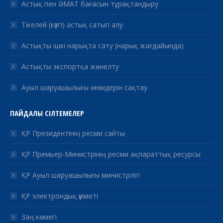
Астық пен ӘМАТ бағасын тұрақтандыру
Тікелей (күзгі) астық сатып алу
Астықты ішкі нарықта сату (нарық жағдайында)
Астықты экспортқа жөнелту
Ауыл шаруашылығы өнімдерін сақтау
ПАЙДАЛЫ СІЛТЕМЕЛЕР
ҚР Президентінің ресми сайты
ҚР Премьер-Министрінің ресми ақпараттық ресурсы
ҚР Ауыл шаруашылығы министрлігі
ҚР электрондық үкіметі
Заң көмегі