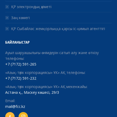
ҚР электрондық үкіметі
Заң көмегі
ҚР Сыбайлас жемқорлыққа қарсы іс-қимыл агенттігі
БАЙЛАНЫСТАР
Ауыл шаруашылығы өнімдерін сатып алу және өткізу
телефоны:
+7 (7172) 591-265
«Азық-түлік корпорациясы» ҰК» АҚ телефоны:
+7 (7172) 591-232
«Азық-түлік корпорациясы» ҰК» АҚ мекенжайы:
Астана қ., Мәскеу көшесі, 29/3
Email:
mail@fcc.kz