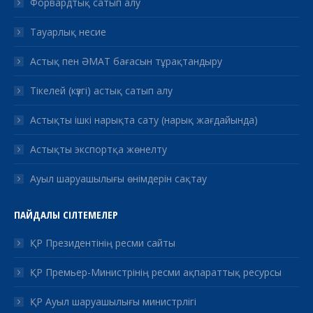
Форвардтық сатып алу
Тауарлық несие
Астық пен ӘМАТ бағасын тұрақтандыру
Тікелей (күзгі) астық сатып алу
Астықты ішкі нарықта сату (нарық жағдайында)
Астықты экспортқа жөнелту
Ауыл шаруашылығы өнімдерін сақтау
ПАЙДАЛЫ СІЛТЕМЕЛЕР
ҚР Президентінің ресми сайты
ҚР Премьер-Министрінің ресми ақпараттық ресурсы
ҚР Ауыл шаруашылығы министрлігі