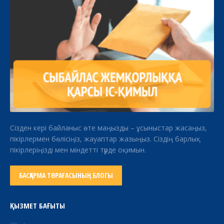
Сізден кері байланыс өте маңызды – ұсыныстар жасаңыз,
пікірлермен бөлісіңіз, жауаптар жазыңыз. Сіздің барлық
пікірлеріңізді мен міндетті түрде оқимын.
БАСҚАРМА ТӨРАҒАСЫНЫҢ БЛОГЫ
ҚЫЗМЕТ БАҒЫТЫ