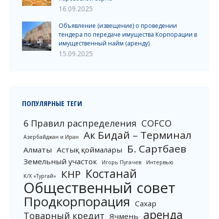
16.09.2025
Объявление (извещение) о проведении
тендера по передаче имущества Корпорации в
имущественный найм (аренду)
15.09.2025
ПОПУЛЯРНЫЕ ТЕГИ
6 Правил распределения
COFCO
Ак Бидай – Терминал
Азербайджан и Иран
Б. Сартбаев
Алматы
Астық қоймалары
Земельный участок
Игорь Пугачев
Интервью
Костанай
КНР
К/Х «Тургай»
Общественный совет
Продкорпорация
Сахар
аренда
Товарный кредит
Ячмень