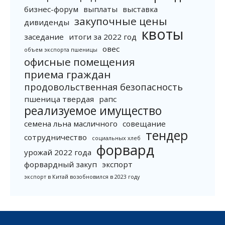
бизнес-форум
выплаты
выставка
закупочные цены
дивиденды
квоты
заседание
итоги за 2022 год
овес
объем экспорта пшеницы
офисные помещения
приема граждан
продовольственная безопасность
пшеница твердая
рапс
реализуемое имущество
семена льна масличного
совещание
тендер
сотрудничество
социальных хлеб
форвард
урожай 2022 года
форвардный закуп
экспорт
экспорт в Китай возобновился в 2023 году