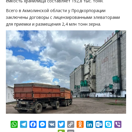
емкость хранилища составляет 192,8 тыс. тонн.
Всего в Акмолинской области у Продкорпорации
заключены договоры с лицензированными элеваторами
для приемки и размещения 2,4 млн тонн зерна.
WhatsApp
Telegram
Facebook
Messenger
VK
Twitter
Copy
Odnoklassniki
LinkedIn
Outlook.com
Skype
Vibe
Link