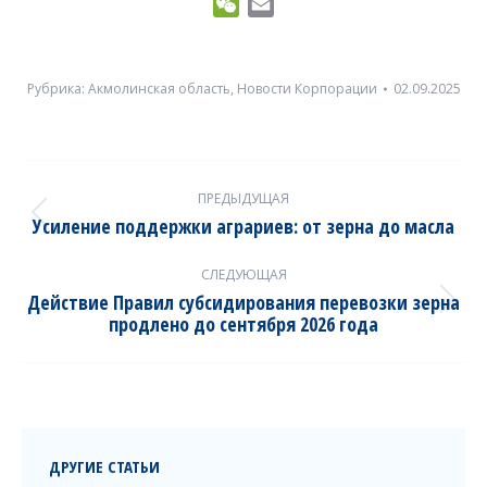
WeChat
Email
Рубрика:
Акмолинская область
,
Новости Корпорации
02.09.2025
Post
ПРЕДЫДУЩАЯ
navigation
Усиление поддержки аграриев: от зерна до масла
Previous
post:
СЛЕДУЮЩАЯ
Действие Правил субсидирования перевозки зерна
Next
продлено до сентября 2026 года
post:
ДРУГИЕ СТАТЬИ