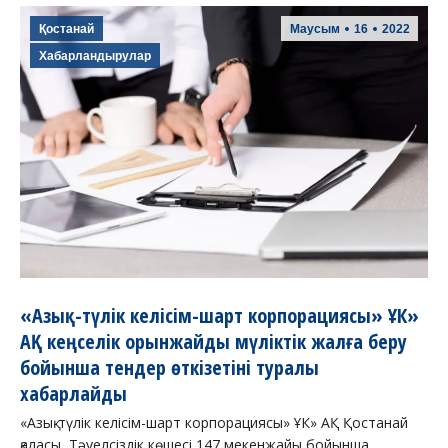
Қостанай
Маусым
16
2022
Хабарландырулар
«Азық-түлік келісім-шарт корпорациясы» ҰК»
АҚ кеңселік орынжайды мүліктік жалға беру
бойынша тендер өткізетіні туралы
хабарлайды
«Азық-түлік келісім-шарт корпорациясы» ҰК» АҚ Қостанай
қаласы, Тәуелсіздік көшесі 147 мекенжайы бойынша