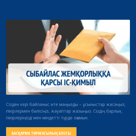
Сізден кері байланыс өте маңызды – ұсыныстар жасаңыз,
пікірлермен бөлісіңіз, жауаптар жазыңыз. Сіздің барлық
пікірлеріңізді мен міндетті түрде оқимын.
БАСҚАРМА ТӨРАҒАСЫНЫҢ БЛОГЫ