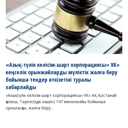
«Азық-түлік келісім-шарт корпорациясы» ҰК»
кеңселік орынжайларды мүліктік жалға беру
бойынша тендер өткізетіні туралы
хабарлайды
«Азық-түлік келісім-шарт корпорациясы» ҰК» АҚ Қостанай
қаласы, Тәуелсіздік көшесі 147 мекенжайы бойынша
орналасқан, жалға беру…