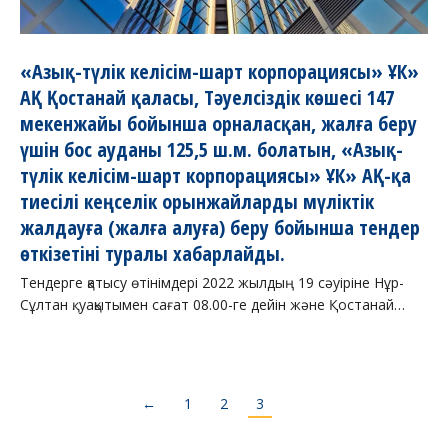
«Азық-түлік келісім-шарт корпорациясы» ҰК»
АҚ Қостанай қаласы, Тәуелсіздік көшесі 147
мекенжайы бойынша орналасқан, жалға беру
үшін бос ауданы 125,5 ш.м. болатын, «Азық-
түлік келісім-шарт корпорациясы» ҰК» АҚ-қа
тиесілі кеңселік орынжайларды мүліктік
жалдауға (жалға алуға) беру бойынша тендер
өткізетіні туралы хабарлайды.
Тендерге қатысу өтінімдері 2022 жылдың 19 сәуіріне Нұр-
Сұлтан қ. уақытымен сағат 08.00-ге дейін және Қостанай…
←
1
2
3