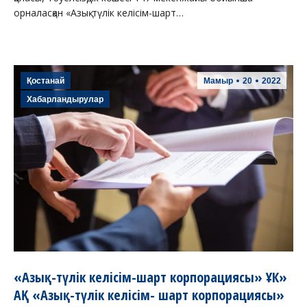
орналасқан «Азық-түлік келісім-шарт…
Қостанай
Мамыр
20
2022
Хабарландырулар
«Азық-түлік келісім-шарт корпорациясы» ҰК»
АҚ «Азық-түлік келісім- шарт корпорациясы»