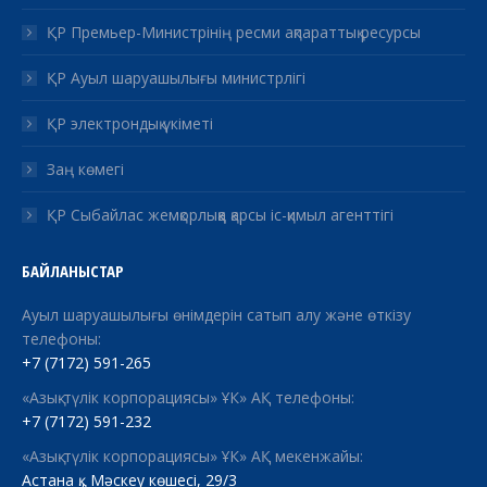
ҚР Премьер-Министрінің ресми ақпараттық ресурсы
ҚР Ауыл шаруашылығы министрлігі
ҚР электрондық үкіметі
Заң көмегі
ҚР Сыбайлас жемқорлыққа қарсы іс-қимыл агенттігі
БАЙЛАНЫСТАР
Ауыл шаруашылығы өнімдерін сатып алу және өткізу
телефоны:
+7 (7172) 591-265
«Азық-түлік корпорациясы» ҰК» АҚ телефоны:
+7 (7172) 591-232
«Азық-түлік корпорациясы» ҰК» АҚ мекенжайы:
Астана қ., Мәскеу көшесі, 29/3