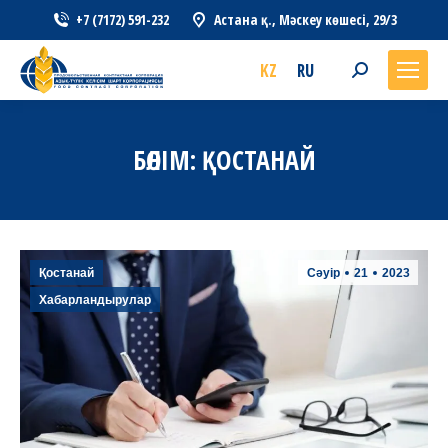
+7 (7172) 591-232
Астана қ., Мәскеу көшесі, 29/3
KZ
RU
Search:
БӨЛІМ:
ҚОСТАНАЙ
Қостанай
Сәуір
21
2023
Хабарландырулар