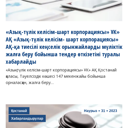
«Азық-түлік келісім-шарт корпорациясы» ҰК»
АҚ «Азық-түлік келісім- шарт корпорациясы»
АҚ-қа тиесілі кеңселік орынжайларды мүліктік
жалға беру бойынша тендер өткізетіні туралы
хабарлайды
«Азық-түлік келісім-шарт корпорациясы» ҰК» АҚ Қостанай
қаласы, Тәуелсіздік көшесі 147 мекенжайы бойынша
орналасқан, жалға беру…
Қостанай
Наурыз
31
2023
Хабарландырулар