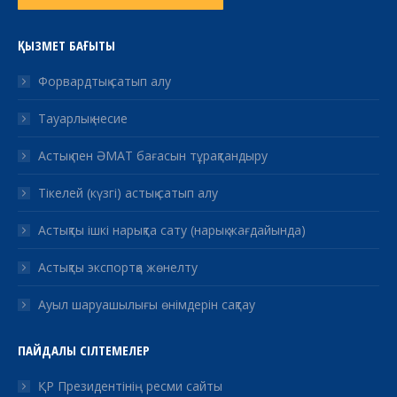
ҚЫЗМЕТ БАҒЫТЫ
Форвардтық сатып алу
Тауарлық несие
Астық пен ӘМАТ бағасын тұрақтандыру
Тікелей (күзгі) астық сатып алу
Астықты ішкі нарықта сату (нарық жағдайында)
Астықты экспортқа жөнелту
Ауыл шаруашылығы өнімдерін сақтау
ПАЙДАЛЫ СІЛТЕМЕЛЕР
ҚР Президентінің ресми сайты