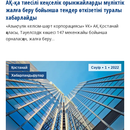
АҚ-қа тиесілі кеңселік орынжайларды мүліктік
жалға беру бойынша тендер өткізетіні туралы
хабарлайды
«Азық-түлік келісім-шарт корпорациясы» ҰК» АҚ Қостанай
қаласы, Тәуелсіздік көшесі 147 мекенжайы бойынша
орналасқан, жалға беру…
Қостанай
Сәуір
1
2022
Хабарландырулар