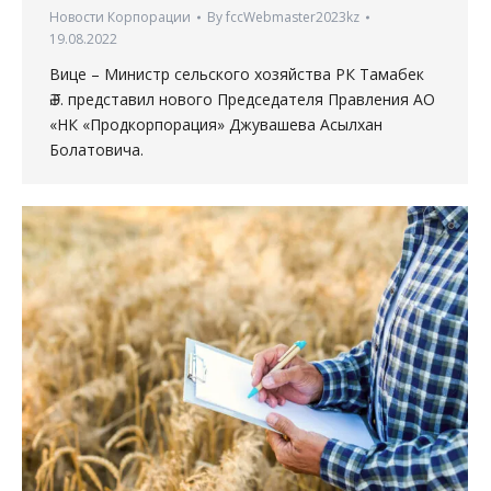
Новости Корпорации
By
fccWebmaster2023kz
19.08.2022
Вице – Министр сельского хозяйства РК Тамабек
Ә.Ғ. представил нового Председателя Правления АО
«НК «Продкорпорация» Джувашева Асылхан
Болатовича.