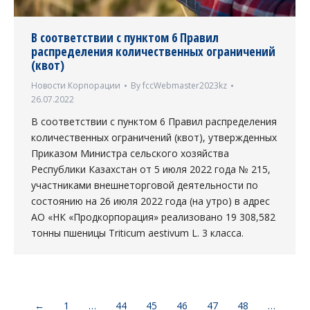
В соответствии с пунктом 6 Правил
распределения количественных ограничений
(квот)
Новости Корпорации
By
fccWebmaster2023kz
26.07.2022
В соответствии с пунктом 6 Правил распределения
количественных ограничений (квот), утвержденных
Приказом Министра сельского хозяйства
Республики Казахстан от 5 июля 2022 года № 215,
участниками внешнеторговой деятельности по
состоянию на 26 июля 2022 года (на утро) в адрес
АО «НК «Продкорпорация» реализовано 19 308,582
тонны пшеницы Triticum aestivum L. 3 класса.
←
1
…
44
45
46
47
48
…