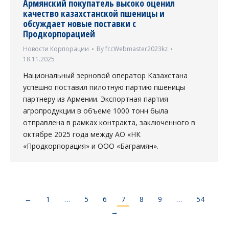
Армянский покупатель высоко оценил
качество казахстанской пшеницы и
обсуждает новые поставки с
Продкорпорацией
Новости Корпорации
By
fccWebmaster2023kz
18.11.2025
Национальный зерновой оператор Казахстана
успешно поставил пилотную партию пшеницы
партнеру из Армении. Экспортная партия
агропродукции в объеме 1000 тонн была
отправлена в рамках контракта, заключенного в
октябре 2025 года между АО «НК
«Продкорпорация» и ООО «Баграмян».
←
1
…
5
6
7
8
9
…
54
→