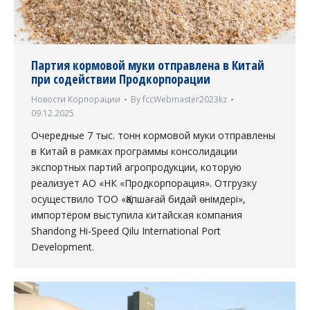
Партия кормовой муки отправлена в Китай
при содействии Продкорпорации
Новости Корпорации
By
fccWebmaster2023kz
09.12.2025
Очередные 7 тыс. тонн кормовой муки отправлены
в Китай в рамках программы консолидации
экспортных партий агропродукции, которую
реализует АО «НК «Продкорпорация». Отгрузку
осуществило ТОО «Қапшағай бидай өнімдері»,
импортёром выступила китайская компания
Shandong Hi-Speed Qilu International Port
Development.