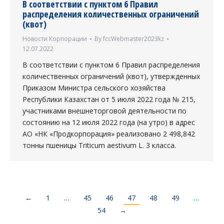
В соответствии с пунктом 6 Правил
распределения количественных ограничений
(квот)
Новости Корпорации
By
fccWebmaster2023kz
12.07.2022
В соответствии с пунктом 6 Правил распределения
количественных ограничений (квот), утвержденных
Приказом Министра сельского хозяйства
Республики Казахстан от 5 июля 2022 года № 215,
участниками внешнеторговой деятельности по
состоянию на 12 июля 2022 года (на утро) в адрес
АО «НК «Продкорпорация» реализовано 2 498,842
тонны пшеницы Triticum aestivum L. 3 класса.
←
1
…
45
46
47
48
49
…
54
→