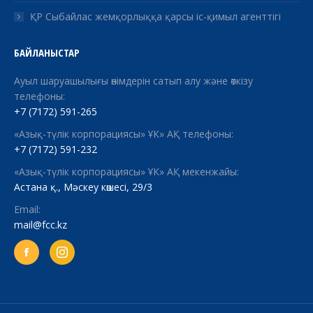
ҚР Сыбайлас жемқорлыққа қарсы іс-қимыл агенттігі
БАЙЛАНЫСТАР
Ауыл шаруашылығы өнімдерін сатып алу және өткізу
телефоны:
+7 (7172) 591-265
«Азық-түлік корпорациясы» ҰК» АҚ телефоны:
+7 (7172) 591-232
«Азық-түлік корпорациясы» ҰК» АҚ мекенжайы:
Астана қ., Мәскеу көшесі, 29/3
Email:
mail@fcc.kz
Facebook