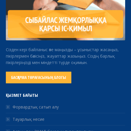
Сізден кері байланыс өте маңызды – ұсыныстар жасаңыз,
пікірлермен бөлісіңіз, жауаптар жазыңыз. Сіздің барлық
пікірлеріңізді мен міндетті түрде оқимын.
БАСҚАРМА ТӨРАҒАСЫНЫҢ БЛОГЫ
ҚЫЗМЕТ БАҒЫТЫ
Форвардтық сатып алу
Тауарлық несие