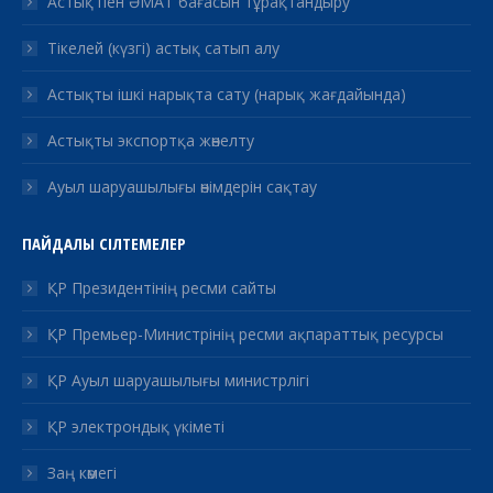
Астық пен ӘМАТ бағасын тұрақтандыру
Тікелей (күзгі) астық сатып алу
Астықты ішкі нарықта сату (нарық жағдайында)
Астықты экспортқа жөнелту
Ауыл шаруашылығы өнімдерін сақтау
ПАЙДАЛЫ СІЛТЕМЕЛЕР
ҚР Президентінің ресми сайты
ҚР Премьер-Министрінің ресми ақпараттық ресурсы
ҚР Ауыл шаруашылығы министрлігі
ҚР электрондық үкіметі
Заң көмегі