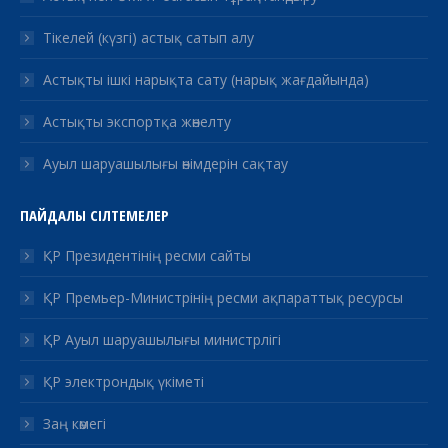
Тікелей (күзгі) астық сатып алу
Астықты ішкі нарықта сату (нарық жағдайында)
Астықты экспортқа жөнелту
Ауыл шаруашылығы өнімдерін сақтау
ПАЙДАЛЫ СІЛТЕМЕЛЕР
ҚР Президентінің ресми сайты
ҚР Премьер-Министрінің ресми ақпараттық ресурсы
ҚР Ауыл шаруашылығы министрлігі
ҚР электрондық үкіметі
Заң көмегі