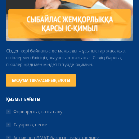
Сізден кері байланыс өте маңызды – ұсыныстар жасаңыз,
пікірлермен бөлісіңіз, жауаптар жазыңыз. Сіздің барлық
пікірлеріңізді мен міндетті түрде оқимын.
БАСҚАРМА ТӨРАҒАСЫНЫҢ БЛОГЫ
ҚЫЗМЕТ БАҒЫТЫ
Форвардтық сатып алу
Тауарлық несие
Астық пен ӘМАТ бағасын тұрақтандыру