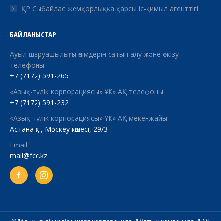
ҚР Сыбайлас жемқорлыққа қарсы іс-қимыл агенттігі
БАЙЛАНЫСТАР
Ауыл шаруашылығы өнімдерін сатып алу және өткізу
телефоны:
+7 (7172) 591-265
«Азық-түлік корпорациясы» ҰК» АҚ телефоны:
+7 (7172) 591-232
«Азық-түлік корпорациясы» ҰК» АҚ мекенжайы:
Астана қ., Мәскеу көшесі, 29/3
Email:
mail@fcc.kz
Facebook