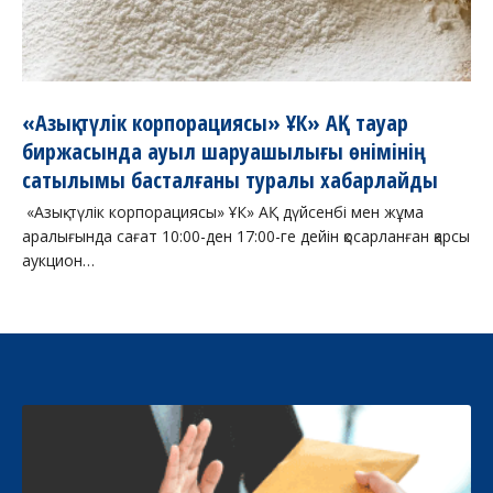
«Азық-түлік корпорациясы» ҰК» АҚ тауар
биржасында ауыл шаруашылығы өнімінің
сатылымы басталғаны туралы хабарлайды
«Азық-түлік корпорациясы» ҰК» АҚ дүйсенбі мен жұма
аралығында сағат 10:00-ден 17:00-ге дейін қосарланған қарсы
аукцион…