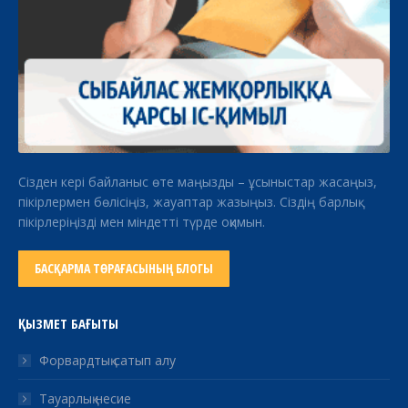
Сізден кері байланыс өте маңызды – ұсыныстар жасаңыз,
пікірлермен бөлісіңіз, жауаптар жазыңыз. Сіздің барлық
пікірлеріңізді мен міндетті түрде оқимын.
БАСҚАРМА ТӨРАҒАСЫНЫҢ БЛОГЫ
ҚЫЗМЕТ БАҒЫТЫ
Форвардтық сатып алу
Тауарлық несие