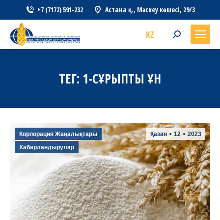
+7 (7172) 591-232
Астана қ., Мәскеу көшесі, 29/3
KZ
Search:
ТЕГ:
1-СҰРЫПТЫ ҰН
Корпорация Жаңалықтары
Қазан
12
2023
Хабарландырулар