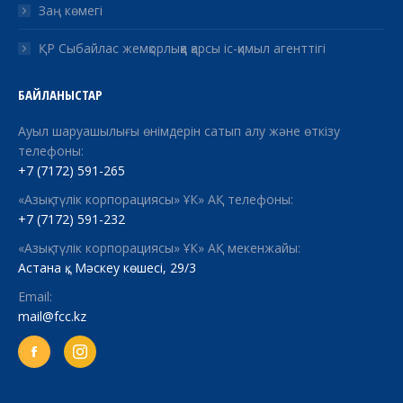
Заң көмегі
ҚР Сыбайлас жемқорлыққа қарсы іс-қимыл агенттігі
БАЙЛАНЫСТАР
Ауыл шаруашылығы өнімдерін сатып алу және өткізу
телефоны:
+7 (7172) 591-265
«Азық-түлік корпорациясы» ҰК» АҚ телефоны:
+7 (7172) 591-232
«Азық-түлік корпорациясы» ҰК» АҚ мекенжайы:
Астана қ., Мәскеу көшесі, 29/3
Email:
mail@fcc.kz
Facebook