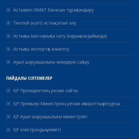
Астық пен ӘМАТ бағасын тұрақтандыру
Тікелей (күзгі) астық сатып алу
Астықты ішкі нарықта сату (нарық жағдайында)
Астықты экспортқа жөнелту
Ауыл шаруашылығы өнімдерін сақтау
ПАЙДАЛЫ СІЛТЕМЕЛЕР
ҚР Президентінің ресми сайты
ҚР Премьер-Министрінің ресми ақпараттық ресурсы
ҚР Ауыл шаруашылығы министрлігі
ҚР электрондық үкіметі