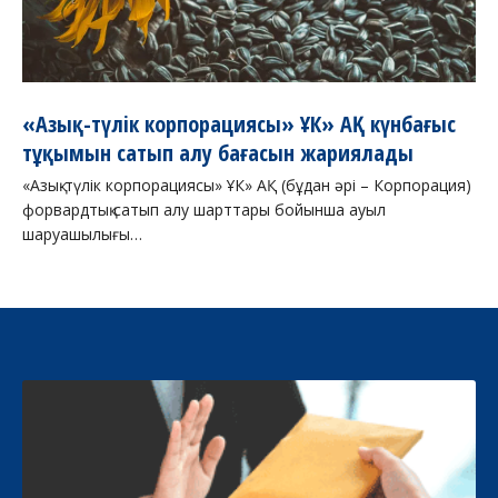
«Азық-түлік корпорациясы» ҰК» АҚ күнбағыс
тұқымын сатып алу бағасын жариялады
«Азық-түлік корпорациясы» ҰК» АҚ (бұдан әрі – Корпорация)
форвардтық сатып алу шарттары бойынша ауыл
шаруашылығы…