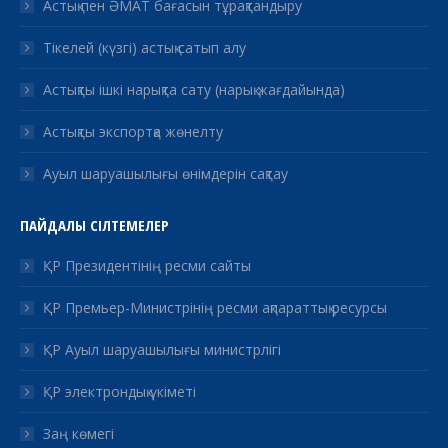
Астық пен ӘМАТ бағасын тұрақтандыру
Тікелей (күзгі) астық сатып алу
Астықты ішкі нарықта сату (нарық жағдайында)
Астықты экспортқа жөнелту
Ауыл шаруашылығы өнімдерін сақтау
ПАЙДАЛЫ СІЛТЕМЕЛЕР
ҚР Президентінің ресми сайты
ҚР Премьер-Министрінің ресми ақпараттық ресурсы
ҚР Ауыл шаруашылығы министрлігі
ҚР электрондық үкіметі
Заң көмегі