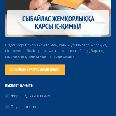
Сізден кері байланыс өте маңызды – ұсыныстар жасаңыз,
пікірлермен бөлісіңіз, жауаптар жазыңыз. Сіздің барлық
пікірлеріңізді мен міндетті түрде оқимын.
БАСҚАРМА ТӨРАҒАСЫНЫҢ БЛОГЫ
ҚЫЗМЕТ БАҒЫТЫ
Форвардтық сатып алу
Тауарлық несие