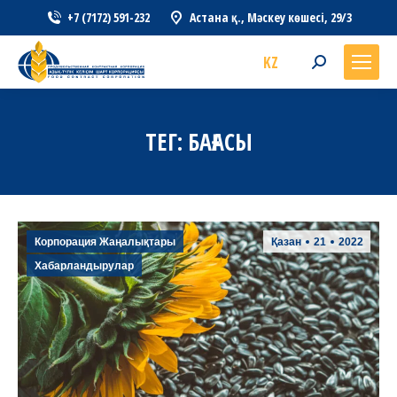
+7 (7172) 591-232
Астана қ., Мәскеу көшесі, 29/3
KZ
Search:
ТЕГ:
БАҒАСЫ
Корпорация Жаңалықтары
Қазан
21
2022
Хабарландырулар