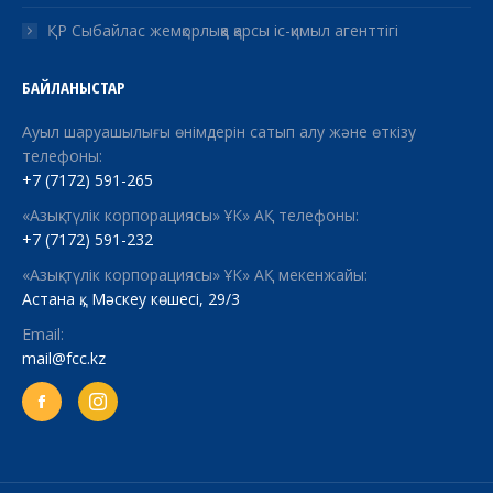
ҚР Сыбайлас жемқорлыққа қарсы іс-қимыл агенттігі
БАЙЛАНЫСТАР
Ауыл шаруашылығы өнімдерін сатып алу және өткізу
телефоны:
+7 (7172) 591-265
«Азық-түлік корпорациясы» ҰК» АҚ телефоны:
+7 (7172) 591-232
«Азық-түлік корпорациясы» ҰК» АҚ мекенжайы:
Астана қ., Мәскеу көшесі, 29/3
Email:
mail@fcc.kz
Facebook