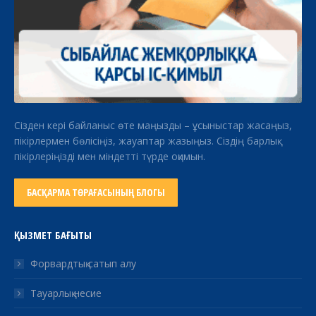
Сізден кері байланыс өте маңызды – ұсыныстар жасаңыз,
пікірлермен бөлісіңіз, жауаптар жазыңыз. Сіздің барлық
пікірлеріңізді мен міндетті түрде оқимын.
БАСҚАРМА ТӨРАҒАСЫНЫҢ БЛОГЫ
ҚЫЗМЕТ БАҒЫТЫ
Форвардтық сатып алу
Тауарлық несие