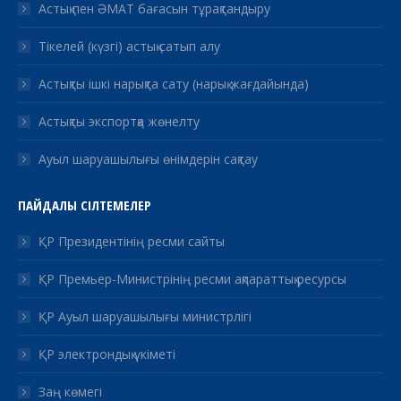
Астық пен ӘМАТ бағасын тұрақтандыру
Тікелей (күзгі) астық сатып алу
Астықты ішкі нарықта сату (нарық жағдайында)
Астықты экспортқа жөнелту
Ауыл шаруашылығы өнімдерін сақтау
ПАЙДАЛЫ СІЛТЕМЕЛЕР
ҚР Президентінің ресми сайты
ҚР Премьер-Министрінің ресми ақпараттық ресурсы
ҚР Ауыл шаруашылығы министрлігі
ҚР электрондық үкіметі
Заң көмегі