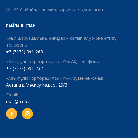
ҚР Сыбайлас жемқорлыққа қарсы іс-қимыл агенттігі
БАЙЛАНЫСТАР
Ауыл шаруашылығы өнімдерін сатып алу және өткізу
телефоны:
+7 (7172) 591-265
«Азық-түлік корпорациясы» ҰК» АҚ телефоны:
+7 (7172) 591-232
«Азық-түлік корпорациясы» ҰК» АҚ мекенжайы:
Астана қ., Мәскеу көшесі, 29/3
Email:
mail@fcc.kz
Facebook