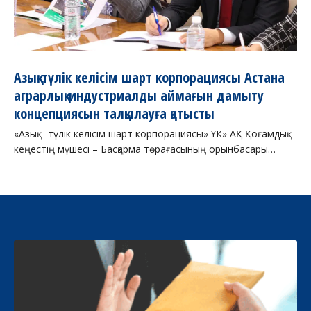
Азық-түлік келісім шарт корпорациясы Астана
аграрлық-индустриалды аймағын дамыту
концепциясын талқылауға қатысты
«Азық – түлік келісім шарт корпорациясы» ҰК» АҚ Қоғамдық
кеңестің мүшесі – Басқарма төрағасының орынбасары…