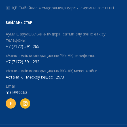
ҚР Сыбайлас жемқорлыққа қарсы іс-қимыл агенттігі
БАЙЛАНЫСТАР
Ауыл шаруашылығы өнімдерін сатып алу және өткізу
телефоны:
+7 (7172) 591-265
«Азық-түлік корпорациясы» ҰК» АҚ телефоны:
+7 (7172) 591-232
«Азық-түлік корпорациясы» ҰК» АҚ мекенжайы:
Астана қ., Мәскеу көшесі, 29/3
Email:
mail@fcc.kz
Facebook