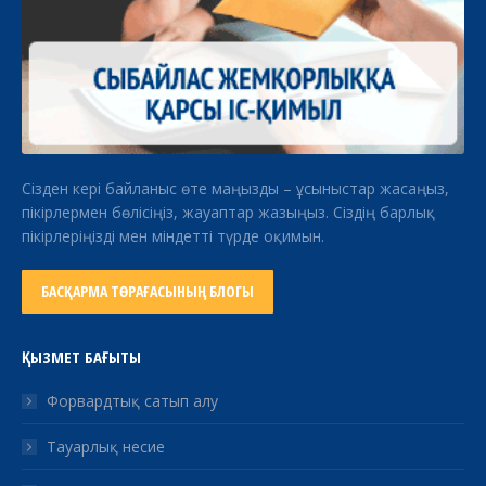
Сізден кері байланыс өте маңызды – ұсыныстар жасаңыз,
пікірлермен бөлісіңіз, жауаптар жазыңыз. Сіздің барлық
пікірлеріңізді мен міндетті түрде оқимын.
БАСҚАРМА ТӨРАҒАСЫНЫҢ БЛОГЫ
ҚЫЗМЕТ БАҒЫТЫ
Форвардтық сатып алу
Тауарлық несие