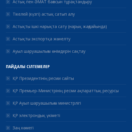
Астық пен ӘМАТ бағасын тұрақтандыру
Тікелей (күзгі) астық сатып алу
Астықты ішкі нарықта сату (нарық жағдайында)
Астықты экспортқа жөнелту
Ауыл шаруашылығы өнімдерін сақтау
ПАЙДАЛЫ СІЛТЕМЕЛЕР
ҚР Президентінің ресми сайты
ҚР Премьер-Министрінің ресми ақпараттық ресурсы
ҚР Ауыл шаруашылығы министрлігі
ҚР электрондық үкіметі
Заң көмегі