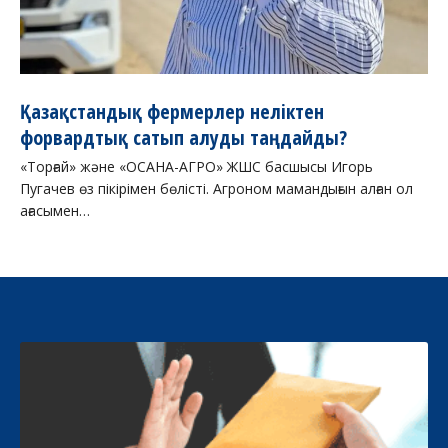
Қазақстандық фермерлер неліктен
форвардтық сатып алуды таңдайды?
«Торғай» және «ОСАНА-АГРО» ЖШС басшысы Игорь
Пугачев өз пікірімен бөлісті. Агроном мамандығын алған ол
ағасымен…