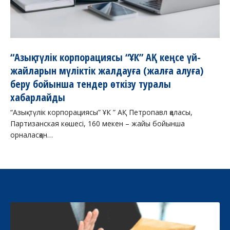
“Азық-түлік корпорациясы “ҰК” АҚ кеңсе үй-
жайларын мүліктік жалдауға (жалға алуға)
беру бойынша тендер өткізу туралы
хабарлайды
“Азық-түлік корпорациясы” ҰК ” АҚ Петропавл қаласы,
Партизанская көшесі, 160 мекен – жайы бойынша
орналасқан…