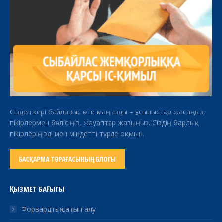
Сізден кері байланыс өте маңызды – ұсыныстар жасаңыз,
пікірлермен бөлісіңіз, жауаптар жазыңыз. Сіздің барлық
пікірлеріңізді мен міндетті түрде оқимын.
БАСҚАРМА ТӨРАҒАСЫНЫҢ БЛОГЫ
ҚЫЗМЕТ БАҒЫТЫ
Форвардтық сатып алу