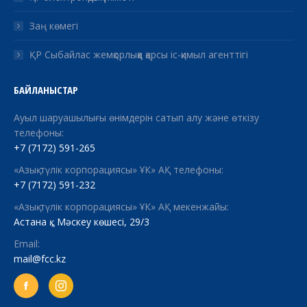
Заң көмегі
ҚР Сыбайлас жемқорлыққа қарсы іс-қимыл агенттігі
БАЙЛАНЫСТАР
Ауыл шаруашылығы өнімдерін сатып алу және өткізу
телефоны:
+7 (7172) 591-265
«Азық-түлік корпорациясы» ҰК» АҚ телефоны:
+7 (7172) 591-232
«Азық-түлік корпорациясы» ҰК» АҚ мекенжайы:
Астана қ., Мәскеу көшесі, 29/3
Email:
mail@fcc.kz
Facebook