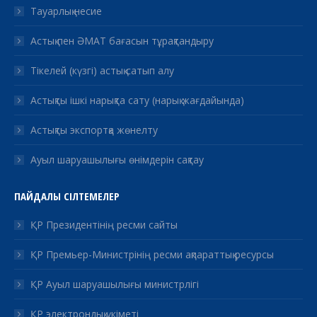
Тауарлық несие
Астық пен ӘМАТ бағасын тұрақтандыру
Тікелей (күзгі) астық сатып алу
Астықты ішкі нарықта сату (нарық жағдайында)
Астықты экспортқа жөнелту
Ауыл шаруашылығы өнімдерін сақтау
ПАЙДАЛЫ СІЛТЕМЕЛЕР
ҚР Президентінің ресми сайты
ҚР Премьер-Министрінің ресми ақпараттық ресурсы
ҚР Ауыл шаруашылығы министрлігі
ҚР электрондық үкіметі