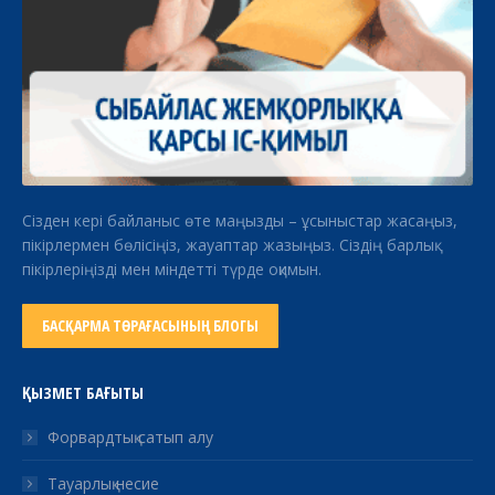
Сізден кері байланыс өте маңызды – ұсыныстар жасаңыз,
пікірлермен бөлісіңіз, жауаптар жазыңыз. Сіздің барлық
пікірлеріңізді мен міндетті түрде оқимын.
БАСҚАРМА ТӨРАҒАСЫНЫҢ БЛОГЫ
ҚЫЗМЕТ БАҒЫТЫ
Форвардтық сатып алу
Тауарлық несие