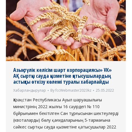
Азық-түлік келісім шарт корпорациясы» ҰК»
АҚ сыртқы сауда қызметіне қатысушылардың
астықты өткізу көлемі туралы хабарлайды
Хабарландырулар
By
fccWebmaster2023kz
25.05.2022
Қазақстан Республикасы Ауыл шаруашылығы
министрінің 2022 жылғы 16 сәуірдегі № 110
бұйрығымен бекітілген Сан тұрғысынан шектеулерді
(квоталарды) бөлу қағидаларының 5-тармағына
сәйкес сыртқы сауда қызметіне қатысушылар 2022