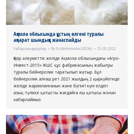
Ақмола облысында құстың өлгені туралы
ақпарат шындыққа жанаспайды
Хабарландырулар
By
fccWebmaster2023kz
25.05.2022
Қазір әлеуметтік желіде Ақмола облысындағы «Агро-
Инвест-2015» ЖШС құс фабрикасының жабылуы
туралы бейнеролик таратылып жатыр. Бұл
бейнеролик алғаш рет 2021 жылдың 2 қыркүйегінде
желіде жарияланғанын және бүгінгі күні елдегі
азық-түлікке қатысты жағдайға еш қатысы жоғын
хабарлаймыз.