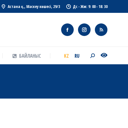
Астана қ., Мәскеу көшесі, 29/3
Дс - Жм: 9: 00 - 18: 30
KZ
RU
БАЙЛАНЫС
Search:
KZ
RU
БАЙЛАНЫС
Search: