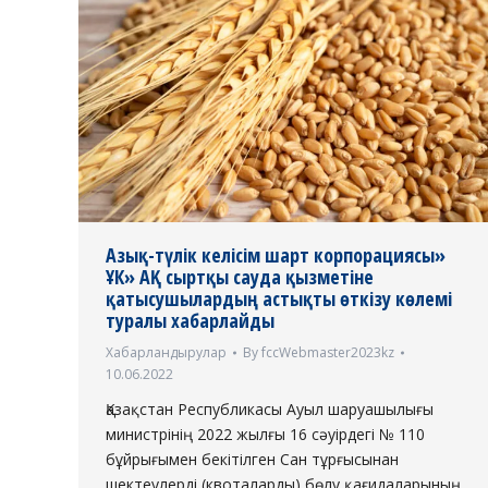
Азық-түлік келісім шарт корпорациясы»
ҰК» АҚ сыртқы сауда қызметіне
қатысушылардың астықты өткізу көлемі
туралы хабарлайды
Хабарландырулар
By
fccWebmaster2023kz
10.06.2022
Қазақстан Республикасы Ауыл шаруашылығы
министрінің 2022 жылғы 16 сәуірдегі № 110
бұйрығымен бекітілген Сан тұрғысынан
шектеулерді (квоталарды) бөлу қағидаларының