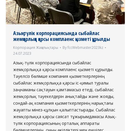
Азық-түлік корпорациясында сыбайлас
жемқорлыққа қарсы комплаенс қызметі құрылды
Корпорация Жаңалықтары
By
fccWebmaster2023kz
24.07.2023
Азық-түлік корпорациясында сыбайлас
жемқорлыққа қарсы комплаенс қызметі құрылды.
Тәуелсіз бөлімше компания қызметкерлерінің
сыбайлас жемқорлыққа қарсы іс-қимыл туралы
заңнаманы сақтауын қамтамасыз етеді, сыбайлас
жемқорлық тәуекелдерін анықтайды және жояды,
сондай-ақ компания қызметкерлерінің нарықтағы
жауапты мінез-құлқын қалыптастырады. Сыбайлас
жемқорлыққа қарсы саясат тұжырымдамасы Азық-
түлік корпорациясының орталық аппараты
бөлімшелерінің, оның өкілдіктері мен еншілес