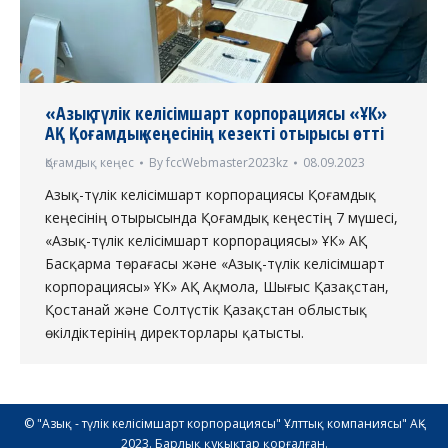
«Азық-түлік келісімшарт корпорациясы «ҰК»
АҚ Қоғамдық кеңесінің кезекті отырысы өтті
Қоғамдық кеңес
By
fccWebmaster2023kz
08.09.2023
Азық-түлік келісімшарт корпорациясы Қоғамдық
кеңесінің отырысында Қоғамдық кеңестің 7 мүшесі,
«Азық-түлік келісімшарт корпорациясы» ҰК» АҚ
Басқарма төрағасы және «Азық-түлік келісімшарт
корпорациясы» ҰК» АҚ Ақмола, Шығыс Қазақстан,
Қостанай және Солтүстік Қазақстан облыстық
өкілдіктерінің директорлары қатысты.
© "Азық - түлік келісімшарт корпорациясы" Ұлттық компаниясы" АҚ -
2023. Барлық құқықтар қорғалған.