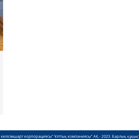
ік келісімшарт корпорациясы" Ұлттық компаниясы" АҚ - 2023. Барлық құқық