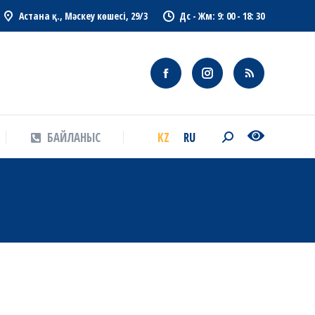
Астана қ., Мәскеу көшесі, 29/3
Дс - Жм: 9: 00 - 18: 30
KZ
RU
БАЙЛАНЫС
Search:
KZ
RU
БАЙЛАНЫС
Search: