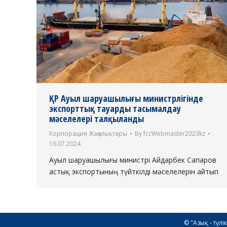
ҚР Ауыл шаруашылығы министрлігінде
экспорттық тауарды тасымалдау
мәселелері талқыланды
Корпорация Жаңалықтары
By
fccWebmaster2023kz
16.07.2024
Ауыл шаруашылығы министрі Айдарбек Сапаров
астық экспортының түйткілді мәселелерін айтып
© "Азық - түл