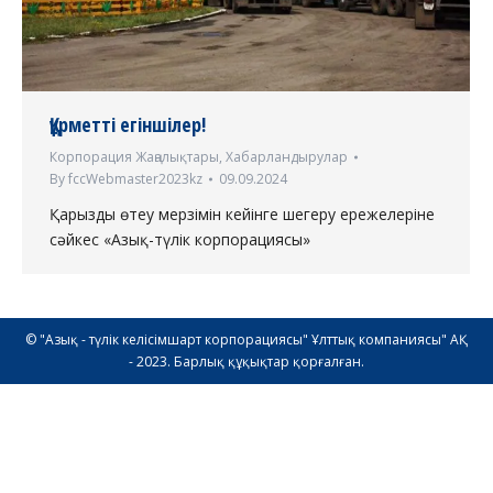
Құрметті егіншілер!
Корпорация Жаңалықтары
,
Хабарландырулар
By
fccWebmaster2023kz
09.09.2024
Қарызды өтеу мерзімін кейінге шегеру ережелеріне
сәйкес «Азық-түлік корпорациясы»
© "Азық - түлік келісімшарт корпорациясы" Ұлттық компаниясы" АҚ
- 2023. Барлық құқықтар қорғалған.