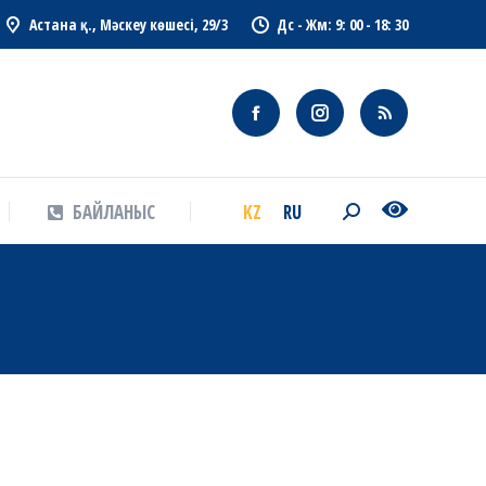
Астана қ., Мәскеу көшесі, 29/3
Дс - Жм: 9: 00 - 18: 30
KZ
RU
БАЙЛАНЫС
Search:
KZ
RU
БАЙЛАНЫС
Search: