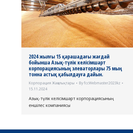
2024 жылғы 15 қарашадағы жағдай
бойынша Азық-түлік келісімшарт
корпорациясының элеваторлары 75 мың
тонна астық қабылдауға дайын.
Корпорация Жаңалықтары
By
fccWebmaster2023kz
15.11.2024
Азық-түлік келісімшарт корпорациясының
еншілес компаниясы