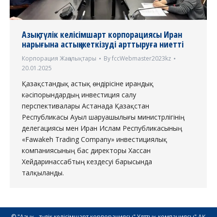
Азық-түлік келісімшарт корпорациясы Иран
нарығына астық жеткізуді арттыруға ниетті
Корпорация Жаңалықтары
By
fccWebmaster2023kz
20.01.2025
Қазақстандық астық өндірісіне ирандық
кәсіпорындардың инвестиция салу
перспективалары Астанада Қазақстан
Республикасы Ауыл шаруашылығы министрлігінің
делегациясы мен Иран Ислам Республикасының
«Fawakeh Trading Company» инвестициялық
компаниясының бас директоры Хассан
Хейдаринассабтың кездесуі барысында
талқыланды.
© "Азық - түлік келісімшарт корпорациясы" Ұлттық компаниясы" АҚ