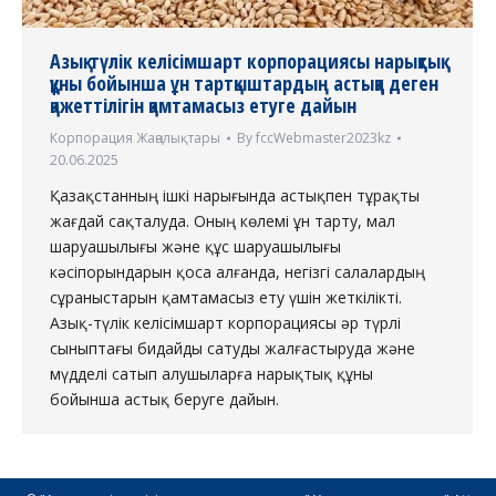
Азық-түлік келісімшарт корпорациясы нарықтық
құны бойынша ұн тартқыштардың астыққа деген
қажеттілігін қамтамасыз етуге дайын
Корпорация Жаңалықтары
By
fccWebmaster2023kz
20.06.2025
Қазақстанның ішкі нарығында астықпен тұрақты
жағдай сақталуда. Оның көлемі ұн тарту, мал
шаруашылығы және құс шаруашылығы
кәсіпорындарын қоса алғанда, негізгі салалардың
сұраныстарын қамтамасыз ету үшін жеткілікті.
Азық-түлік келісімшарт корпорациясы әр түрлі
сыныптағы бидайды сатуды жалғастыруда және
мүдделі сатып алушыларға нарықтық құны
бойынша астық беруге дайын.