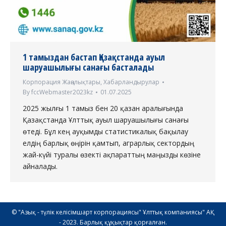
1 тамыздан бастап Қазақстанда ауыл
шаруашылығы санағы басталады
Корпорация Жаңалықтары
,
Хабарландырулар
By
fccWebmaster2023kz
01.07.2025
2025 жылғы 1 тамыз бен 20 қазан аралығында
Қазақстанда Ұлттық ауыл шаруашылығы санағы
өтеді. Бұл кең ауқымды статистикалық бақылау
елдің барлық өңірін қамтып, аграрлық сектордың
жай-күйі туралы өзекті ақпараттың маңызды көзіне
айналады.
© "Азық - түлік келісімшарт корпорациясы" Ұлттық компаниясы" АҚ
- 2023. Барлық құқықтар қорғалған.