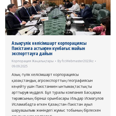
Азық-түлік келісімшарт корпорациясы
Пәкістанға астық пен күнбағыс майын
экспорттауға дайын
Корпорация Жаңалықтары
By
fccWebmaster2023kz
09.09.2025
Азық-түлік келісімшарт корпорациясы
қазақстандық агроэкспорттың географиясын
кеңейту үшін Пәкістанмен ынтымақтастықты
арттыруға мүдделі. Бұл туралы компания Басқарма
төрағасының бірінші орынбасары Ильдар Исмагулов
Исламабадта өткен Қазақстан-Пәкістан ауыл
шаруашылығы жөніндегі жұмыс тобының бірлескен