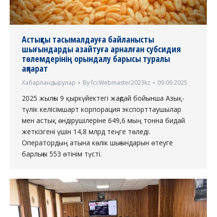
Астықты тасымалдауға байланысты
шығындарды азайтуға арналған субсидия
төлемдерінің орындалу барысы туралы
ақпарат
Хабарландырулар
By
fccWebmaster2023kz
09.09.2025
2025 жылғы 9 қыркүйектегі жағдай бойынша Азық-
түлік келісімшарт корпорация экспорттаушылар
мен астық өндірушілеріне 649,6 мың тонна бидай
жеткізгені үшін 14,8 млрд теңге төледі.
Оператордың атына көлік шығындарын өтеуге
барлығы 553 өтінім түсті.